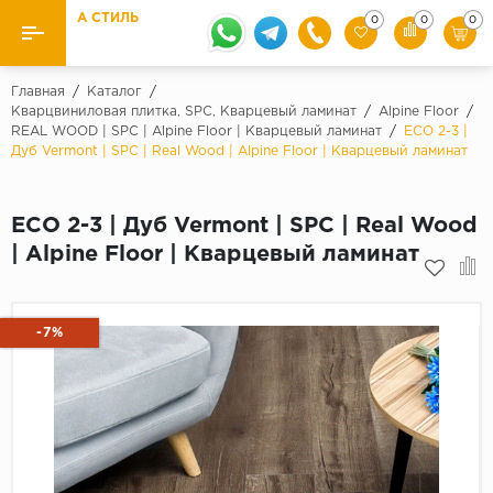
А СТИЛЬ
0
0
0
Назад
Назад
Главная
/
Каталог
/
Кварцвиниловая плитка, SPC, Кварцевый ламинат
/
Alpine Floor
/
REAL WOOD | SPC | Alpine Floor | Кварцевый ламинат
/
ECO 2-3 |
Бренды
Ламинат
Дуб Vermont | SPC | Real Wood | Alpine Floor | Кварцевый ламинат
Kaindl
Паркетная доска
Krontex
ECO 2-3 | Дуб Vermont | SPC | Real Wood
Ковролин и ковровая плитка
Pergo
| Alpine Floor | Кварцевый ламинат
Quick Step
Плитка ПВХ
Класс
-7%
Линолеум
31 класс
Плинтус
32 класс
33 класс
Кварцевый ламинат SPC
Палитра
Подложка под паркет и ламинат