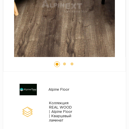
Серый
Бежевый
Дуб светлый
Коричневый
Страна
Австрия
Бельгия
Германия
Франция
Alpine Floor
Коллекция
REAL WOOD
| Alpine Floor
| Кварцевый
ламинат