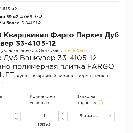
1.513 м2
 до 59 м2
-
4 069.97 ₽
2 и более
-
3 841.51 ₽
 Кварцвинил Фарго Паркет Дуб
вер 33-4105-12
укладка елочкой.
Замковая...
подробнее
 Дуб Ванкувер 33-4105-12 -
но полимерная плитка FARGO
QUET
Купить кварцевый ламинат Fargo Parquet в...
ее
ь
Количество
Запас на
i
2
упаковок:
подрезку
Без запаса
1.513 м2