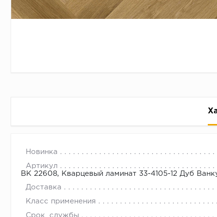
Х
22608 Дуб Ванкувер 33-4105-12
с 09.00 до 
Новинка
Артикул
ВК 22608, Кварцевый ламинат 33-4105-12 Дуб Ванку
Доставка
Класс применения
Срок_службы