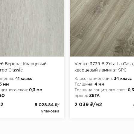
б Верона, Кварцевый
Venice 3739-5 Zeta La Casa
rgo Classic
кварцевый ламинат SPC
енения:
41 класс
Класс применения:
34 класс
,5 мм
Толщина:
4 мм
щитного слоя:
0,3 мм
Толщина защитного слоя:
0,
GO
Бренд:
ZETA
м2
2 039 ₽/м2
5 028.84 ₽
/
упаковка