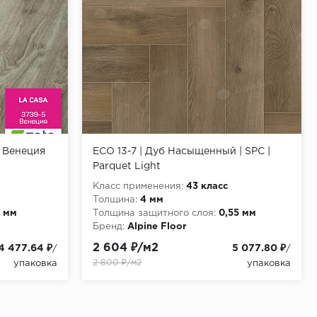
, Венеция
ECO 13-7 | Дуб Насыщенный | SPC |
Parquet Light
Класс применения:
43 класс
Толщина:
4 мм
3 мм
Толщина защитного слоя:
0,55 мм
Бренд:
Alpine Floor
2 604 ₽/м2
4 477.64 ₽
5 077.80 ₽
/
/
2 800 ₽/м2
упаковка
упаковка