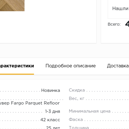
Нашли 
Всего:
арактеристики
Подробное описание
Доставка
 - Каменно полимерная плитка FA
18.00.
Скидка
Новинка
Вес, кг
вер Fargo Parquet Refloor
Минимальная цена
1-3 дня
Фаска
42 класс
Толщина
25 лет