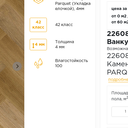
Parquet (Укладка
елочкой), 4мм
цена за 
от 0 м2
42
от 60 м
42 класс
класс
22608
Ванку
Толщина
4 мм
4 мм
Возможна 
22608
Влагостойкость
Камен
100
PAR
подробн
Площад
пола, м