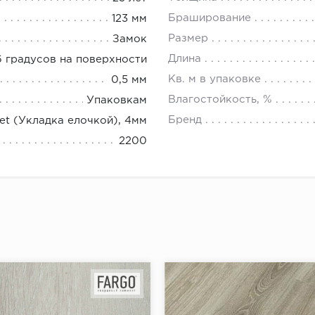
Браширование
123 мм
Размер
Замок
Длина
6 градусов на поверхности
Кв. м в упаковке
0,5 мм
Влагостойкость, %
Упаковкам
Бренд
et (Укладка елочкой), 4мм
2200