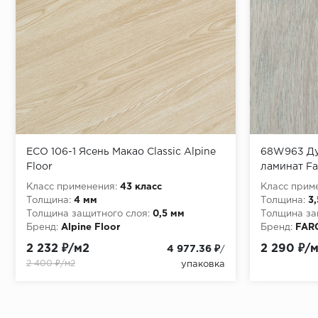
ECO 106-1 Ясень Макао Classic Alpine
68W963 Ду
Floor
ламинат Fa
Класс применения:
43 класс
Класс прим
Толщина:
4 мм
Толщина:
3
Толщина защитного слоя:
0,5 мм
Толщина за
Бренд:
Alpine Floor
Бренд:
FAR
2 232 ₽/м2
2 290 ₽/
4 977.36 ₽
/
2 400 ₽/м2
упаковка