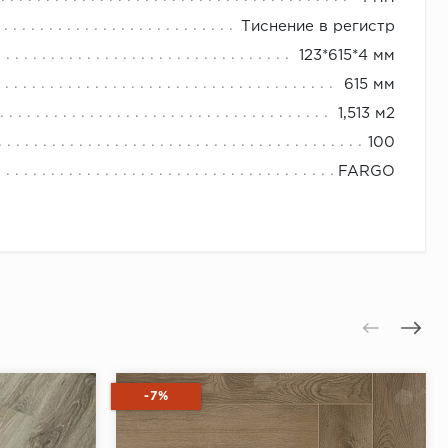
Тиснение в регистр
123*615*4 мм
615 мм
1,513 м2
100
FARGO
-7%