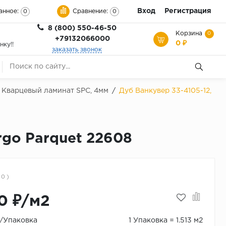
Вход
Регистрация
анное:
Сравнение:
0
0
8 (800) 550-46-50
Корзина
0
+79132066000
0 ₽
нку!!
заказать звонок
, Кварцевый ламинат SPC, 4мм
/
Дуб Ванкувер 33-4105-12,
rgo Parquet 22608
 0 )
0 ₽/м2
₽/Упаковка
1 Упаковка = 1.513 м2