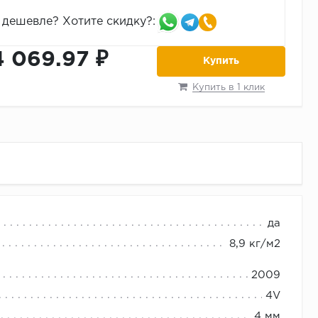
дешевле? Хотите скидку?:
4 069.97 ₽
Купить
Купить в 1 клик
RGO PARQUET
да
8,9 кг/м2
2009
4V
4 мм