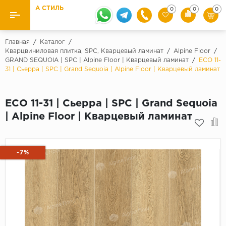
А СТИЛЬ
0
0
0
Назад
Назад
Главная
/
Каталог
/
Кварцвиниловая плитка, SPC, Кварцевый ламинат
/
Alpine Floor
/
GRAND SEQUOIA | SPC | Alpine Floor | Кварцевый ламинат
/
ECO 11-
Бренды
Ламинат
31 | Сьерра | SPC | Grand Sequoia | Alpine Floor | Кварцевый ламинат
Kaindl
Паркетная доска
Krontex
ECO 11-31 | Сьерра | SPC | Grand Sequoia
Ковролин и ковровая плитка
Pergo
| Alpine Floor | Кварцевый ламинат
Quick Step
Плитка ПВХ
Класс
-7%
Линолеум
31 класс
Плинтус
32 класс
33 класс
Кварцевый ламинат SPC
Палитра
Подложка под паркет и ламинат