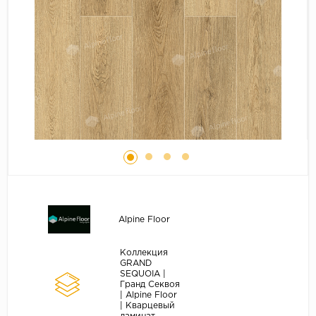
Серый
Бежевый
Дуб светлый
Коричневый
Страна
Австрия
Бельгия
Германия
Франция
Alpine Floor
Коллекция
GRAND
SEQUOIA |
Гранд Секвоя
| Alpine Floor
| Кварцевый