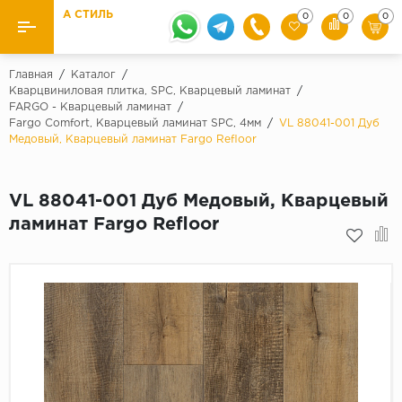
А СТИЛЬ
0
0
0
Назад
Назад
Главная
/
Каталог
/
Кварцвиниловая плитка, SPC, Кварцевый ламинат
/
FARGO - Кварцевый ламинат
/
Бренды
Ламинат
Fargo Comfort, Кварцевый ламинат SPC, 4мм
/
VL 88041-001 Дуб
Kaindl
Медовый, Кварцевый ламинат Fargo Refloor
Паркетная доска
Krontex
Ковролин и ковровая плитка
Pergo
VL 88041-001 Дуб Медовый, Кварцевый
ламинат Fargo Refloor
Quick Step
Плитка ПВХ
Класс
Линолеум
31 класс
Плинтус
32 класс
33 класс
Кварцевый ламинат SPC
Палитра
Подложка под паркет и ламинат