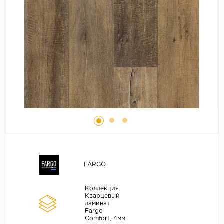
Серый
Бежевый
Дуб светлый
Коричневый
Страна
Австрия
Бельгия
Германия
Франция
FARGO
Коллекция
Кварцевый
ламинат
Fargo
Comfort, 4мм