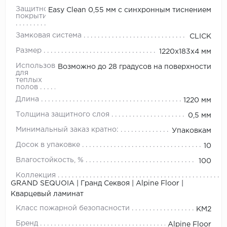
Защитное
Easy Clean 0,55 мм с синхронным тиснением
покрытие
Замковая система
CLICK
Размер
1220х183х4 мм
Использование
Возможно до 28 градусов на поверхности
для
теплых
полов
Длина
1220 мм
Толщина защитного слоя
0,5 мм
Минимальный заказ кратно:
Упаковкам
Досок в упаковке
10
Влагостойкость, %
100
Коллекция
GRAND SEQUOIA | Гранд Секвоя | Alpine Floor |
Кварцевый ламинат
Класс пожарной безопасности
КМ2
Бренд
Alpine Floor