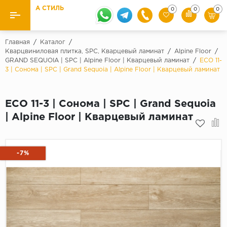
А СТИЛЬ
0
0
0
Назад
Назад
Главная
/
Каталог
/
Кварцвиниловая плитка, SPC, Кварцевый ламинат
/
Alpine Floor
/
GRAND SEQUOIA | SPC | Alpine Floor | Кварцевый ламинат
/
ECO 11-
Бренды
Ламинат
3 | Сонома | SPC | Grand Sequoia | Alpine Floor | Кварцевый ламинат
Kaindl
Паркетная доска
Krontex
ECO 11-3 | Сонома | SPC | Grand Sequoia
Ковролин и ковровая плитка
Pergo
| Alpine Floor | Кварцевый ламинат
Quick Step
Плитка ПВХ
Класс
-7%
Линолеум
31 класс
Плинтус
32 класс
33 класс
Кварцевый ламинат SPC
Палитра
Подложка под паркет и ламинат