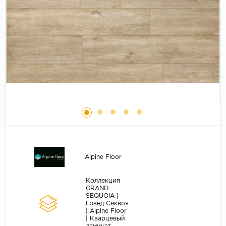
Серый
Бежевый
Дуб светлый
Коричневый
Страна
Австрия
Бельгия
Германия
Франция
Alpine Floor
Коллекция
GRAND
SEQUOIA |
Гранд Секвоя
| Alpine Floor
| Кварцевый