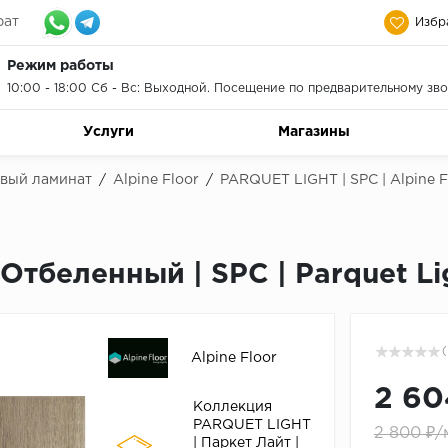
рат
Избр
Режим работы
10:00 - 18:00 Сб - Вс: Выходной. Посещение по предварительному зво
Услуги
Магазины
евый ламинат
/
Alpine Floor
/
PARQUET LIGHT | SPC | Alpine 
Отбеленный | SPC | Parquet Li
(
Alpine Floor
2 60
Коллекция
PARQUET LIGHT
2 800 ₽/
| Паркет Лайт |