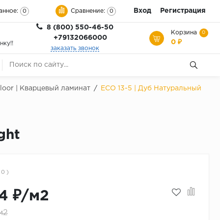
Вход
Регистрация
анное:
Сравнение:
0
0
8 (800) 550-46-50
Корзина
0
+79132066000
0 ₽
нку!!
заказать звонок
Floor | Кварцевый ламинат
/
ECO 13-5 | Дуб Натуральный
ght
 0 )
4 ₽/м2
м2