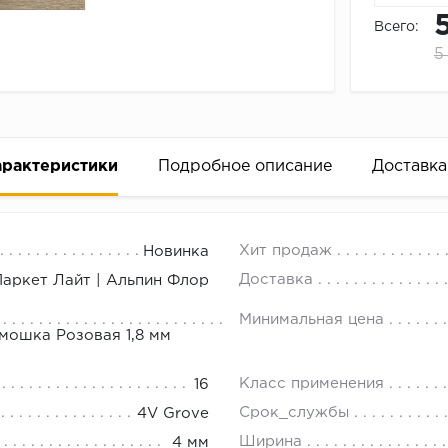
Всего:
5
арактеристики
Подробное описание
Доставка
ленный, Кварцевый ламинат Парке
18.00.
Хит продаж
Новинка
Доставка
Паркет Лайт | Альпин Флор
Минимальная цена
мошка Розовая 1,8 мм
Класс применения
16
Срок_службы
4V Grove
Ширина
4 мм