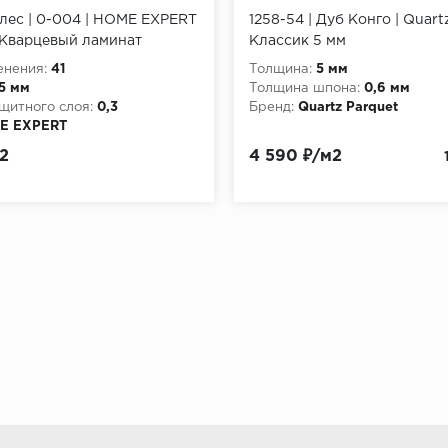
лес | 0-004 | HOME EXPERT
1258-54 | Дуб Конго | Quartz
 Кварцевый ламинат
Классик 5 мм
енения:
41
Толщина:
5 мм
,5 мм
Толщина шпона:
0,6 мм
щитного слоя:
0,3
Бренд:
Quartz Parquet
E EXPERT
2
4 590 ₽/м2