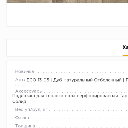
Х
ЕСО 13-5 Дуб Натуральный отбе
с 09.00 до 
Новинка
Артикул
ЕСО 13-05 | Дуб Натуральный Отбеленный | 
Аксессуары
Подложка для теплого пола перфорированная Гар
Солид
Вес уп/рул, кг
Фаска
Толщина