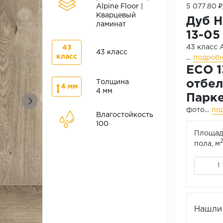
Alpine Floor |
5 077.80 
Кварцевый
Дуб Н
ламинат
13-05
43 класс
43
43 класс
класс
...
подроб
ЕСО 1
отбел
Толщина
4 мм
4 мм
Парке
фото...
по
Влагостойкость
100
Площад
пола, м
Нашли 