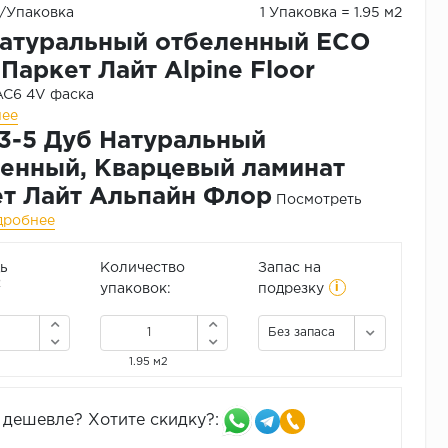
₽/Упаковка
1 Упаковка = 1.95 м2
атуральный отбеленный ECO
 Паркет Лайт Alpine Floor
 AC6
4V фаска
нее
3-5 Дуб Натуральный
енный, Кварцевый ламинат
т Лайт Альпайн Флор
Посмотреть
дробнее
ь
Количество
Запас на
i
2
упаковок:
подрезку
Без запаса
1.95 м2
дешевле? Хотите скидку?: