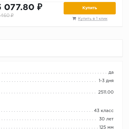
5 077.80 ₽
Купить
 460 ₽
Купить в 1 клик
т Лайт Альпайн Флор
да
1-3 дня
2511.00
43 класс
30 лет
125 мм