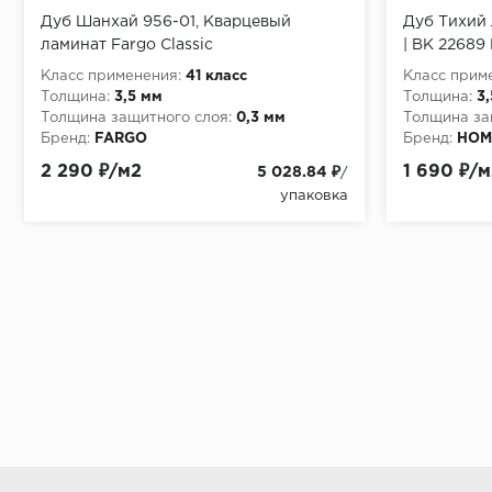
Дуб Шанхай 956-01, Кварцевый
Дуб Тихий 
ламинат Fargo Classic
| ВК 22689
Класс применения:
41 класс
Класс прим
Толщина:
3,5 мм
Толщина:
3
Толщина защитного слоя:
0,3 мм
Толщина за
Бренд:
FARGO
Бренд:
HOM
2 290 ₽/м2
1 690 ₽/м
5 028.84 ₽
/
упаковка