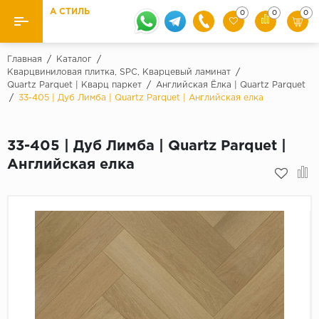
А СТИЛЬ
0
0
0
Назад
Назад
Главная
/
Каталог
/
Кварцвиниловая плитка, SPC, Кварцевый ламинат
/
Quartz Parquet | Кварц паркет
/
Английская Ёлка | Quartz Parquet
Бренды
Ламинат
/
33-405 | Дуб Лимба | Quartz Parquet | Английская елка
Kaindl
Паркетная доска
Krontex
33-405 | Дуб Лимба | Quartz Parquet |
Ковролин и ковровая плитка
Pergo
Английская елка
Quick Step
Плитка ПВХ
Класс
Линолеум
31 класс
Плинтус
32 класс
33 класс
Кварцевый ламинат SPC
Палитра
Подложка под паркет и ламинат