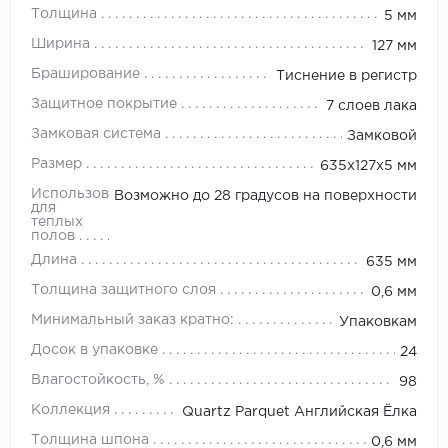
Толщина
5 мм
Ширина
127 мм
Браширование
Тиснение в регистр
Защитное покрытие
7 слоев лака
Замковая система
Замковой
Размер
635х127х5 мм
Использование
Возможно до 28 градусов на поверхности
для
теплых
полов
Длина
635 мм
Толщина защитного слоя
0,6 мм
Минимальный заказ кратно:
Упаковкам
Досок в упаковке
24
Влагостойкость, %
98
Коллекция
Quartz Parquet Английская Ёлка
Толщина шпона
0,6 мм