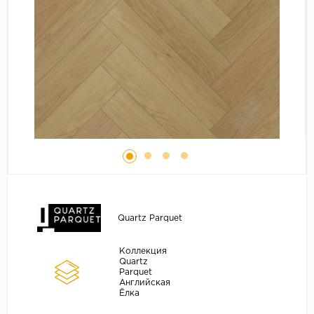
Серый
Бежевый
Дуб светлый
Коричневый
Страна
Австрия
Бельгия
Германия
Франция
Quartz Parquet
Коллекция
Quartz
Parquet
Английская
Ёлка