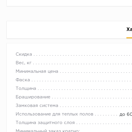
Х
Кварцевый ламинат Fargo Refloo
с 09.00 до 
Скидка
Кварцевый ламинат SPC Fargo можно купить в Ново
Вес, кг
Подробности у наших менеджеров.
Минимальная цена
Фаска
Толщина
Браширование
Замковая система
Использование для теплых полов
до 6
Толщина защитного слоя
Минимальный заказ кратно: