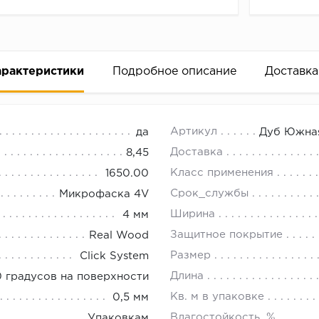
арактеристики
Подробное описание
Доставка
r 81996-6 Дуб южная ночь
18.00.
Артикул
да
Дуб Южная
сибирске на официальном сайте нашего интернет-магази
Доставка
8,45
Класс применения
1650.00
Срок_службы
Микрофаска 4V
Ширина
4 мм
Защитное покрытие
Real Wood
Размер
Click System
Длина
0 градусов на поверхности
Кв. м в упаковке
0,5 мм
Влагостойкость, %
Упаковкам