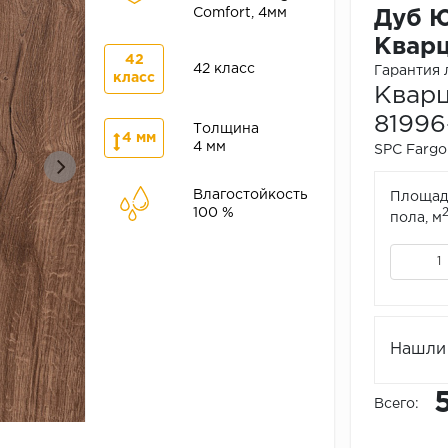
Comfort, 4мм
Дуб Ю
Кварц
42
42 класс
Гарантия 
класс
Кварц
81996
Толщина
4 мм
4 мм
SPC Fargo 
Влагостойкость
Площад
100 %
пола, м
Нашли 
Всего: