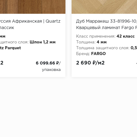
уссия Африканская | Quartz
Дуб Марракеш 33-81996-10,
Классик
Кварцевый ламинат Fargo 
22598
 мм
Класс применения:
42 класс
щитного слоя:
Шпон 1,2 мм
Толщина:
4 мм
tz Parquet
Толщина защитного слоя:
0,
Бренд:
FARGO
м2
2 690 ₽/м2
6 099.66 ₽
/
упаковка