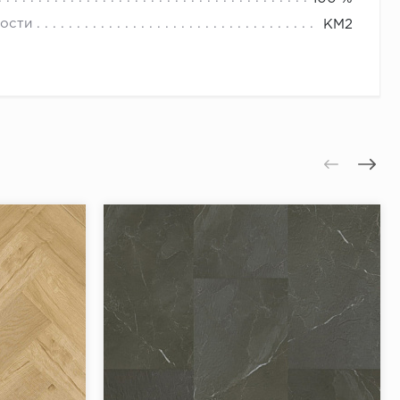
ости
КМ2