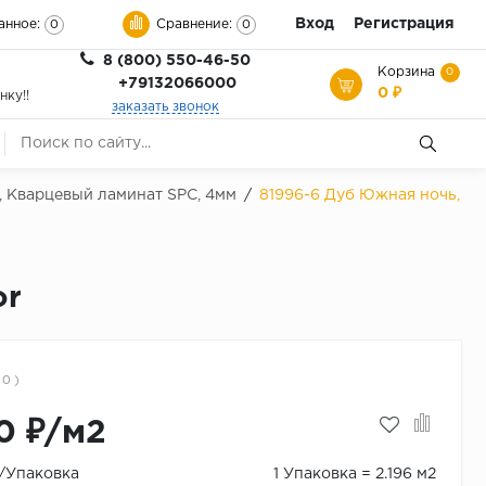
Вход
Регистрация
анное:
Сравнение:
0
0
8 (800) 550-46-50
Корзина
0
+79132066000
0 ₽
нку!!
заказать звонок
, Кварцевый ламинат SPC, 4мм
/
81996-6 Дуб Южная ночь,
or
 0 )
0 ₽/м2
₽/Упаковка
1 Упаковка = 2.196 м2