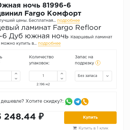
жная ночь 81996-6
винил Fargo Комфорт
лучшей цены.
Бесплатная...
подробнее
евый ламинат Fargo Refloor
-6 Дуб южная ночь
Кварцевый ламинат
можно купить в...
подробнее
ь
Количество
Запас на
i
2
упаковок:
подрезку
Без запаса
2.196 м2
дешевле? Хотите скидку?:
5 248.44 ₽
Купить
Купить в 1 клик