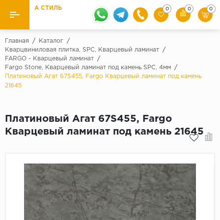
А СТИЛЬ
0
0
0
Назад
Назад
Главная
/
Каталог
/
Кварцвиниловая плитка, SPC, Кварцевый ламинат
/
FARGO - Кварцевый ламинат
/
Бренды
Ламинат
Fargo Stone, Кварцевый ламинат под камень SPC, 4мм
/
Kaindl
Платиновый Агат 67S455, Fargo Кварцевый ламинат под камень
Паркетная доска
21645
Krontex
Ковролин и ковровая плитка
Pergo
Платиновый Агат 67S455, Fargo
Quick Step
Плитка ПВХ
Кварцевый ламинат под камень 21645
Класс
Линолеум
31 класс
Плинтус
32 класс
33 класс
Кварцевый ламинат SPC
Палитра
Подложка под паркет и ламинат