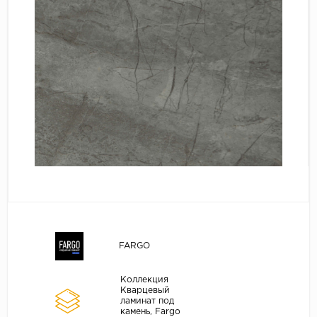
Серый
Бежевый
Дуб светлый
Коричневый
Страна
Австрия
Бельгия
Германия
Франция
FARGO
Коллекция
Кварцевый
ламинат под
камень, Fargo