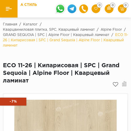
А СТИЛЬ
0
0
0
Назад
Назад
Главная
/
Каталог
/
Кварцвиниловая плитка, SPC, Кварцевый ламинат
/
Alpine Floor
/
GRAND SEQUOIA | SPC | Alpine Floor | Кварцевый ламинат
/
ECO 11-
Бренды
Ламинат
26 | Кипарисовая | SPC | Grand Sequoia | Alpine Floor | Кварцевый
Kaindl
ламинат
Паркетная доска
Krontex
Ковролин и ковровая плитка
Pergo
ECO 11-26 | Кипарисовая | SPC | Grand
Sequoia | Alpine Floor | Кварцевый
Quick Step
Плитка ПВХ
ламинат
Класс
Линолеум
31 класс
-7%
Плинтус
32 класс
33 класс
Кварцевый ламинат SPC
Палитра
Подложка под паркет и ламинат