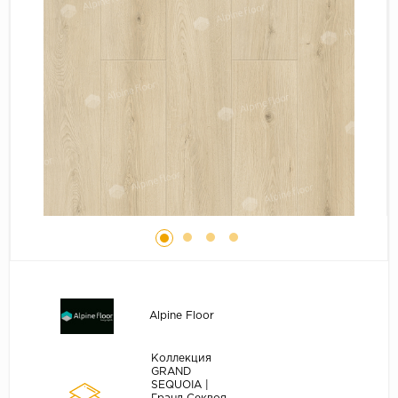
Серый
Бежевый
Дуб светлый
Коричневый
Страна
Австрия
Бельгия
Германия
Франция
Alpine Floor
Коллекция
GRAND
SEQUOIA |