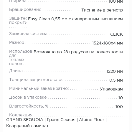
Ширина
180 мм
Браширование
Тиснение в регистр
Защитное
Easy Clean 0,55 мм с синхронным тиснением
покрытие
Замковая система
CLICK
Размер
1524х180х4 мм
Использование
Возможно до 28 градусов на поверхности
для
теплых
полов
Длина
1220 мм
Толщина защитного слоя
0,5 мм
Минимальный заказ кратно:
Упаковкам
Досок в упаковке
10
Влагостойкость, %
100
Коллекция
GRAND SEQUOIA | Гранд Секвоя | Alpine Floor |
Кварцевый ламинат