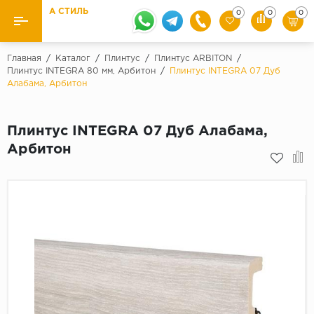
А СТИЛЬ
0
0
0
Назад
Назад
Главная
/
Каталог
/
Плинтус
/
Плинтус ARBITON
/
Плинтус INTEGRA 80 мм, Арбитон
/
Плинтус INTEGRA 07 Дуб
Алабама, Арбитон
Бренды
Ламинат
Kaindl
Паркетная доска
Плинтус INTEGRA 07 Дуб Алабама,
Krontex
Арбитон
Ковролин и ковровая плитка
Pergo
Quick Step
Плитка ПВХ
Класс
Линолеум
31 класс
Плинтус
32 класс
33 класс
Кварцевый ламинат SPC
Палитра
Подложка под паркет и ламинат