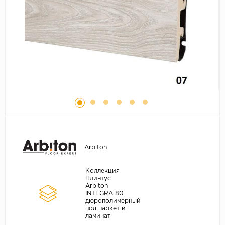
Серый
Бежевый
Дуб светлый
Коричневый
Страна
Австрия
Бельгия
Германия
Франция
Arbiton
Коллекция
Плинтус
Arbiton
INTEGRA 80
дюрополимерный
под паркет и
ламинат