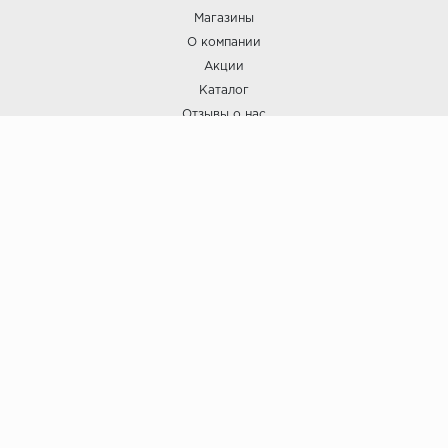
Магазины
О компании
Акции
Каталог
Отзывы о нас
ПОКУПАТЕЛЯМ
Услуги
Доставка и оплата
Гарантия и возврат
А СТИЛЬ
А Стиль: Напольные покрытия и отделочные материалы.
Вся информация, размещенная на сайте, носит исключительно
информативный характер и не является публичной офертой.
6
© ООО "А Стиль" 2015-202