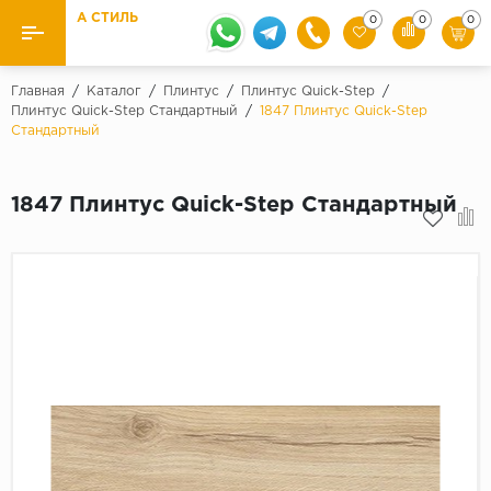
А СТИЛЬ
0
0
0
Назад
Назад
Главная
/
Каталог
/
Плинтус
/
Плинтус Quick-Step
/
Плинтус Quick-Step Стандартный
/
1847 Плинтус Quick-Step
Стандартный
Бренды
Ламинат
Kaindl
Паркетная доска
1847 Плинтус Quick-Step Стандартный
Krontex
Ковролин и ковровая плитка
Pergo
Quick Step
Плитка ПВХ
Класс
Линолеум
31 класс
Плинтус
32 класс
33 класс
Кварцевый ламинат SPC
Палитра
Подложка под паркет и ламинат