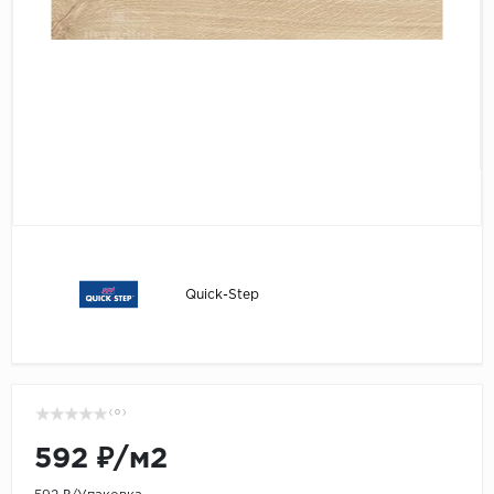
Серый
Бежевый
Дуб светлый
Коричневый
Страна
Австрия
Бельгия
Германия
Франция
Quick-Step
( 0 )
592 ₽/м2