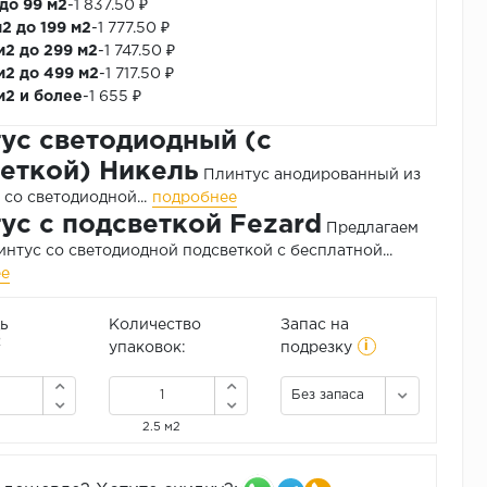
 до 99 м2
-
1 837.50 ₽
м2 до 199 м2
-
1 777.50 ₽
м2 до 299 м2
-
1 747.50 ₽
м2 до 499 м2
-
1 717.50 ₽
м2 и более
-
1 655 ₽
ус светодиодный (с
еткой) Никель
Плинтус анодированный из
со светодиодной...
подробнее
ус с подсветкой Fezard
Предлагаем
интус со светодиодной подсветкой с бесплатной...
ее
ь
Количество
Запас на
i
2
упаковок:
подрезку
Без запаса
2.5 м2