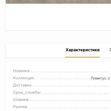
Характеристики
Плинтус с подсветкой Fezard
с 09.00 до 
Новинка
Замерить
Коллекция
Плинтус с
Уменьшит
Доставка
Внимател
Срок_службы
Ориентир
Ширина
Делается
Размер