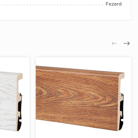
Fezard
интуса)
 к поверхности.
 отверстия.
отметку.
тавить дюбеля.
.
юбеля.