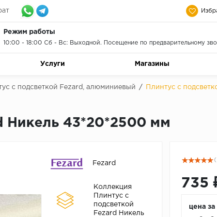
рат
Избр
Режим работы
10:00 - 18:00 Сб - Вс: Выходной. Посещение по предварительному зво
Услуги
Магазины
ус с подсветкой Fezard, алюминиевый
/
Плинтус с подсветк
d Никель 43*20*2500 мм
(
Fezard
735 
Коллекция
Плинтус с
подсветкой
цена за
Fezard Никель