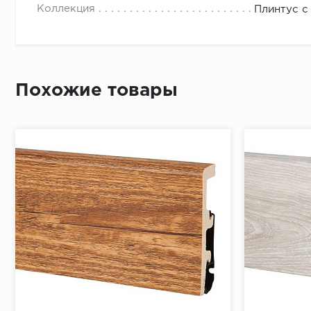
- к получ
Коллекция
Плинтус с
- раздел
- округл
Необходи
Похожие товары
Приложит
По длине 
От перво
Простави
В отметк
Приложит
Просверл
При помо