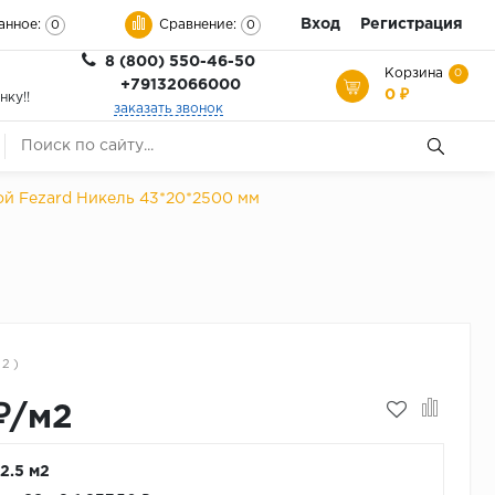
Вход
Регистрация
анное:
Сравнение:
0
0
8 (800) 550-46-50
Корзина
0
+79132066000
0 ₽
нку!!
заказать звонок
ой Fezard Никель 43*20*2500 мм
 2 )
₽/м2
 2.5 м2