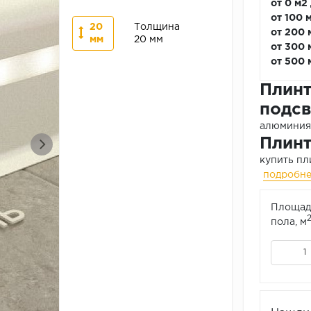
от 0 м2
от 100 
20
Толщина
от 200 
мм
20 мм
от 300 
от 500 
Плинт
подсв
алюминия 
Плинт
купить пл
подробн
Площад
пола, м