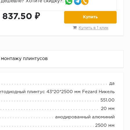
дешевле? Хотите скидку?:
1 837.50 ₽
Купить
Купить в 1 клик
 монтажу плинтусов
да
етодиодный плинтус 43*20*2500 мм Fezard Никель
спускается до пола).
551.00
 и т.д.)
20 мм
ть необходимое количество плинтуса.
анодированный алюминий
2500 мм