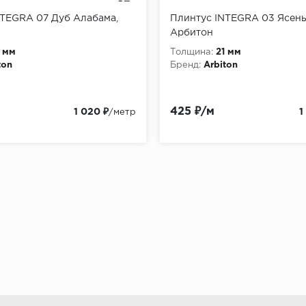
NTEGRA 07 Дуб Алабама,
Плинтус INTEGRA 03 Ясен
Арбитон
1 мм
Толщина:
21 мм
ton
Бренд:
Arbiton
425 ₽/м
1 020 ₽
1
/метр