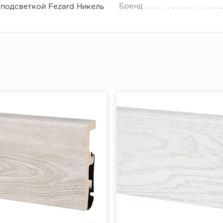
енной цифре в метрах, прибавить 1,5 - 2 м (про запас)
Бренд
 подсветкой Fezard Никель
ить получившееся число на 2,5 м (стандартная длина пл
ить получившееся число в большую сторону.
мое количество напольного плинтуса найдено.
ь плинтус к стене и убедиться, что он плотно прилегает
плинтуса от угла отмерить 5-7 см и сделать отметку для
й отметки отмерить еще 40 см и поставить следующую 
ть отметки по всему периметру помещения.
ах при помощи перфоратора просверлить отверстия, вс
ь плинтус к стене, разметить на нем будущие отверстия
ить плинтус.
щи шуруповерта завернуть саморезы через плинтус в д