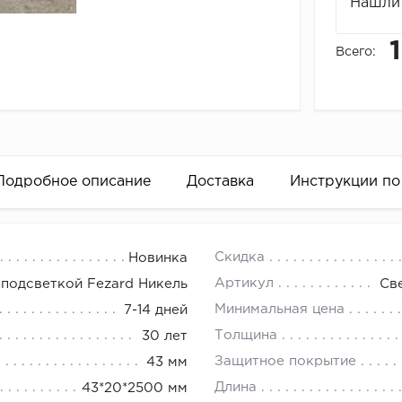
Нашли 
Всего:
Подробное описание
Доставка
Инструкции по
18.00.
Скидка
Новинка
 периметр комнаты.
Артикул
 подсветкой Fezard Никель
Св
ь полученную цифру на ширину двери и окна (если оно 
Минимальная цена
7-14 дней
ьно просчитать возможные неровности (эркеры, колонны
Толщина
30 лет
уясь на полученный в результате показатель, определи
Защитное покрытие
43 мм
 это следующим образом:
Длина
43*20*2500 мм