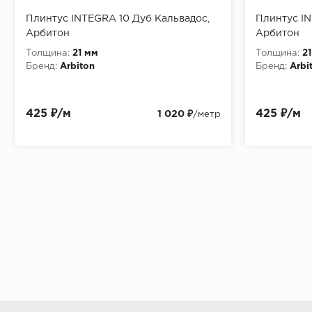
Плинтус INTEGRA 10 Дуб Кальвадос,
Плинтус I
Арбитон
Арбитон
Толщина:
21 мм
Толщина:
2
Бренд:
Arbiton
Бренд:
Arbi
425 ₽/м
425 ₽/м
1 020 ₽
/метр