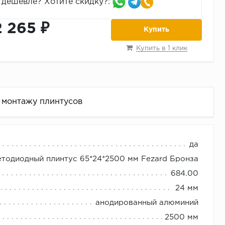
дешевле? Хотите скидку?:
2 265 ₽
Купить
Купить в 1 клик
 монтажу плинтусов
да
етодиодный плинтус 65*24*2500 мм Fezard Бронза
спускается до пола).
684.00
 и т.д.)
24 мм
ть необходимое количество плинтуса.
анодированный алюминий
2500 мм