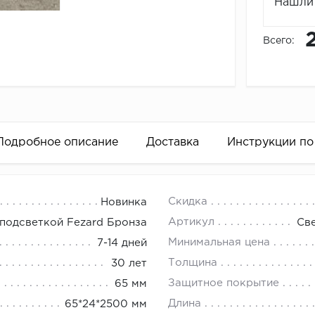
Нашли 
Всего:
Подробное описание
Доставка
Инструкции по
18.00.
Скидка
Новинка
 периметр комнаты.
Артикул
 подсветкой Fezard Бронза
Св
ь полученную цифру на ширину двери и окна (если оно 
Минимальная цена
7-14 дней
ьно просчитать возможные неровности (эркеры, колонны
Толщина
30 лет
уясь на полученный в результате показатель, определи
Защитное покрытие
65 мм
 это следующим образом:
Длина
65*24*2500 мм