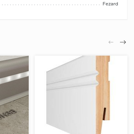
Fezard
интуса)
 к поверхности.
 отверстия.
отметку.
тавить дюбеля.
.
юбеля.