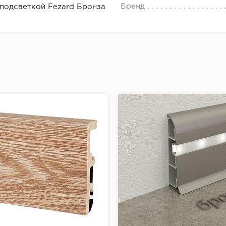
енной цифре в метрах, прибавить 1,5 - 2 м (про запас)
Бренд
 подсветкой Fezard Бронза
ить получившееся число на 2,5 м (стандартная длина пл
ить получившееся число в большую сторону.
мое количество напольного плинтуса найдено.
ь плинтус к стене и убедиться, что он плотно прилегает
плинтуса от угла отмерить 5-7 см и сделать отметку для
й отметки отмерить еще 40 см и поставить следующую 
ть отметки по всему периметру помещения.
ах при помощи перфоратора просверлить отверстия, вс
ь плинтус к стене, разметить на нем будущие отверстия
ить плинтус.
щи шуруповерта завернуть саморезы через плинтус в д