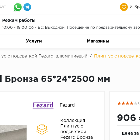
рат
Избр
Режим работы
10:00 - 18:00 Сб - Вс: Выходной. Посещение по предварительному зво
Услуги
Магазины
ус с подсветкой Fezard, алюминиевый
/
Плинтус с подсветк
d Бронза 65*24*2500 мм
(
Fezard
906 
Коллекция
Плинтус с
подсветкой
цена за
Fezard Бронза