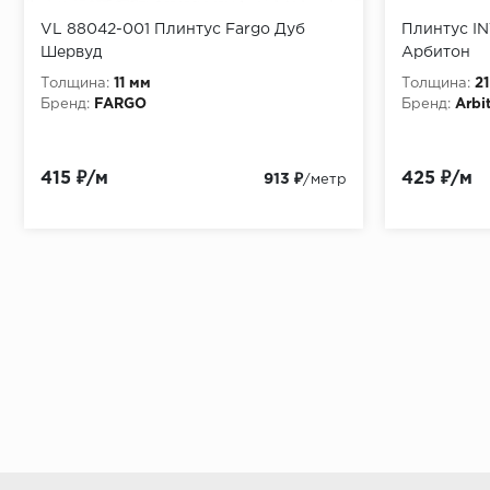
VL 88042-001 Плинтус Fargo Дуб
Плинтус I
Шервуд
Арбитон
Толщина:
11 мм
Толщина:
2
Бренд:
FARGO
Бренд:
Arbi
415 ₽/м
425 ₽/м
913 ₽
/метр