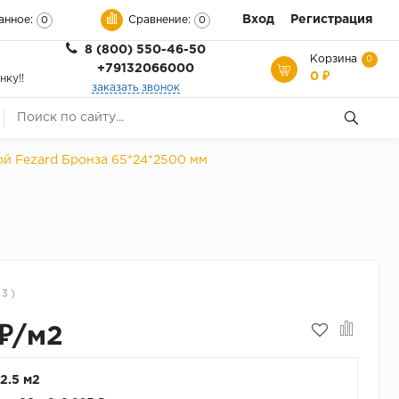
Вход
Регистрация
анное:
Сравнение:
0
0
8 (800) 550-46-50
Корзина
0
+79132066000
0 ₽
нку!!
заказать звонок
ой Fezard Бронза 65*24*2500 мм
 3 )
₽/м2
 2.5 м2