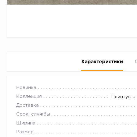
Характеристики
Плинтус с подсветкой Fezard
с 09.00 до 
Новинка
Замерить
Коллекция
Плинтус с
Уменьшит
Доставка
Внимател
Срок_службы
Ориентир
Ширина
Делается
Размер