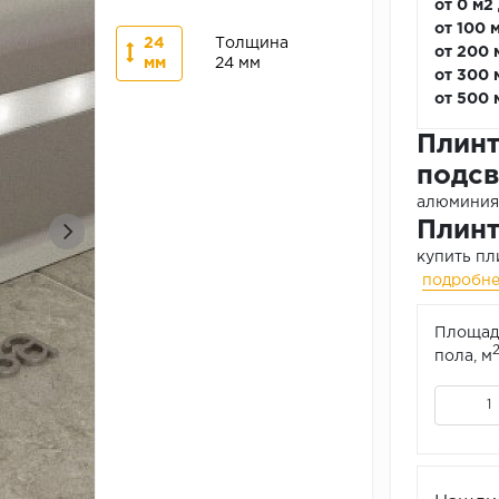
от 0 м2
от 100 
24
Толщина
от 200 
мм
24 мм
от 300 
от 500 
Плинт
подсв
алюминия 
Плинт
купить пл
подробн
Площад
пола, м