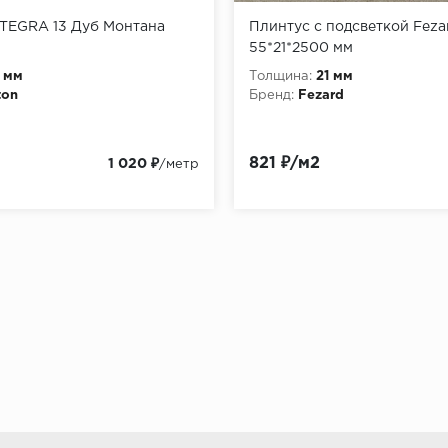
NTEGRA 13 Дуб Монтана
Плинтус с подсветкой Feza
55*21*2500 мм
1 мм
Толщина:
21 мм
ton
Бренд:
Fezard
821 ₽/м2
1 020 ₽
/метр