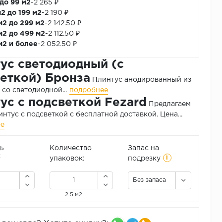
 до 99 м2
-
2 265 ₽
м2 до 199 м2
-
2 190 ₽
м2 до 299 м2
-
2 142.50 ₽
м2 до 499 м2
-
2 112.50 ₽
м2 и более
-
2 052.50 ₽
ус светодиодный (с
еткой) Бронза
Плинтус анодированный из
со светодиодной...
подробнее
ус с подсветкой Fezard
Предлагаем
интус с подсветкой с бесплатной доставкой. Цена...
ее
ь
Количество
Запас на
i
2
упаковок:
подрезку
Без запаса
2.5 м2