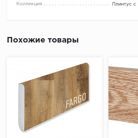
- к получ
Коллекция
Плинтус с
- раздел
- округл
Необходи
Похожие товары
Приложит
По длине 
От перво
Простави
В отметк
Приложит
Просверл
При помо