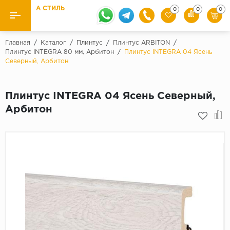
А СТИЛЬ
0
0
0
Назад
Назад
Главная
/
Каталог
/
Плинтус
/
Плинтус ARBITON
/
Плинтус INTEGRA 80 мм, Арбитон
/
Плинтус INTEGRA 04 Ясень
Северный, Арбитон
Бренды
Ламинат
Kaindl
Паркетная доска
Плинтус INTEGRA 04 Ясень Северный,
Krontex
Арбитон
Ковролин и ковровая плитка
Pergo
Quick Step
Плитка ПВХ
Класс
Линолеум
31 класс
Плинтус
32 класс
33 класс
Кварцевый ламинат SPC
Палитра
Подложка под паркет и ламинат