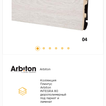
Серый
Бежевый
Дуб светлый
Коричневый
Страна
Австрия
Бельгия
Германия
Франция
Arbiton
Коллекция
Плинтус
Arbiton
INTEGRA 80
дюрополимерный
под паркет и
ламинат