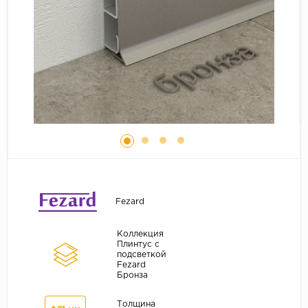
Серый
Бежевый
Дуб светлый
Коричневый
Страна
Австрия
Бельгия
Германия
Франция
Fezard
Коллекция
Плинтус с
подсветкой
Fezard
Бронза
Толщина