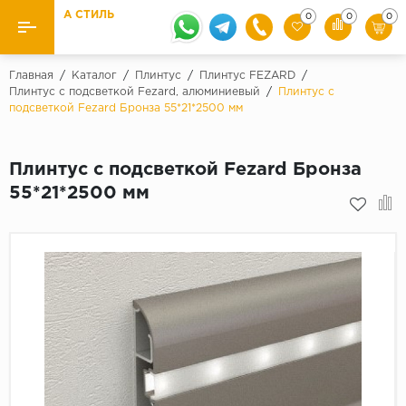
А СТИЛЬ
0
0
0
Назад
Назад
Главная
/
Каталог
/
Плинтус
/
Плинтус FEZARD
/
Плинтус с подсветкой Fezard, алюминиевый
/
Плинтус с
подсветкой Fezard Бронза 55*21*2500 мм
Бренды
Ламинат
Kaindl
Паркетная доска
Плинтус с подсветкой Fezard Бронза
Krontex
55*21*2500 мм
Ковролин и ковровая плитка
Pergo
Quick Step
Плитка ПВХ
Класс
Линолеум
31 класс
Плинтус
32 класс
33 класс
Кварцевый ламинат SPC
Палитра
Подложка под паркет и ламинат