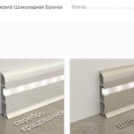
енной цифре в метрах, прибавить 1,5 - 2 м (про запас)
Бренд
Fezard Шоколадная Бронза
ить получившееся число на 2,5 м (стандартная длина пл
ить получившееся число в большую сторону.
мое количество напольного плинтуса найдено.
ь плинтус к стене и убедиться, что он плотно прилегает
плинтуса от угла отмерить 5-7 см и сделать отметку для
й отметки отмерить еще 40 см и поставить следующую 
ть отметки по всему периметру помещения.
ах при помощи перфоратора просверлить отверстия, вс
ь плинтус к стене, разметить на нем будущие отверстия
ить плинтус.
щи шуруповерта завернуть саморезы через плинтус в д