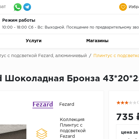
рат
Избр
Режим работы
10:00 - 18:00 Сб - Вс: Выходной. Посещение по предварительному зво
Услуги
Магазины
ус с подсветкой Fezard, алюминиевый
/
Плинтус с подсветк
rd Шоколадная Бронза 43*20*
(
Fezard
735 
Коллекция
Плинтус с
подсветкой
цена за
Fezard