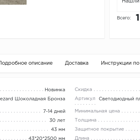
Нашли 
Всего:
Подробное описание
Доставка
Инструкции по
18.00.
Скидка
Новинка
 периметр комнаты.
Артикул
Fezard Шоколадная Бронза
Светодиодный п
ь полученную цифру на ширину двери и окна (если оно 
Минимальная цена
7-14 дней
ьно просчитать возможные неровности (эркеры, колонны
Толщина
30 лет
уясь на полученный в результате показатель, определи
Защитное покрытие
43 мм
 это следующим образом:
Длина
43*20*2500 мм