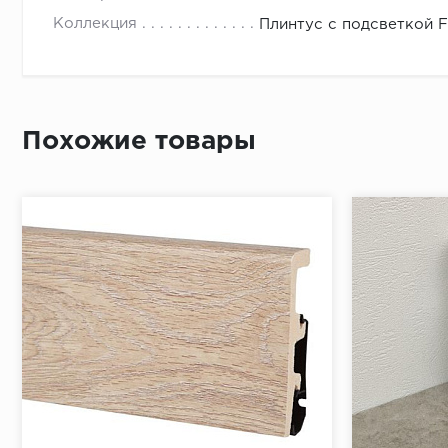
- к получ
Коллекция
Плинтус с подсветкой 
- раздел
- округл
Необходи
Похожие товары
Приложит
По длине 
От перво
Простави
В отметк
Приложит
Просверл
При помо