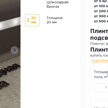
от 0 м2
Шоколадная
от 100 
Бронза
от 200 
от 300 
20
Толщина
от 500 
мм
20 мм
Плинт
подсв
Плинтус а
Плинт
купить пл
подробн
Площад
пола, м