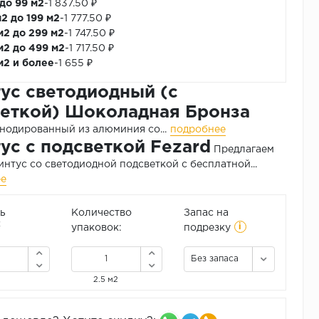
 до 99 м2
-
1 837.50 ₽
м2 до 199 м2
-
1 777.50 ₽
м2 до 299 м2
-
1 747.50 ₽
м2 до 499 м2
-
1 717.50 ₽
м2 и более
-
1 655 ₽
ус светодиодный (с
еткой) Шоколадная Бронза
нодированный из алюминия со...
подробнее
ус с подсветкой Fezard
Предлагаем
интус со светодиодной подсветкой с бесплатной...
ее
ь
Количество
Запас на
i
2
упаковок:
подрезку
Без запаса
2.5 м2