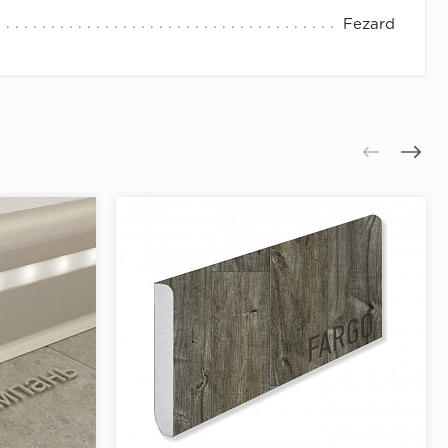
Fezard
интуса)
 к поверхности.
 отверстия.
отметку.
тавить дюбеля.
.
юбеля.