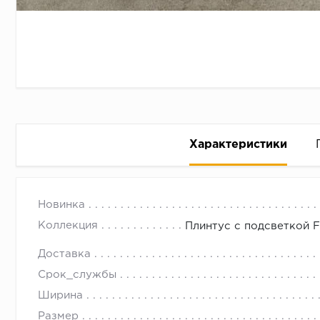
Характеристики
Плинтус с подсветкой Fezard
с 09.00 до 
Новинка
Замерить
Коллекция
Плинтус с подсветкой 
Уменьшит
Доставка
Внимател
Срок_службы
Ориентир
Ширина
Делается
Размер