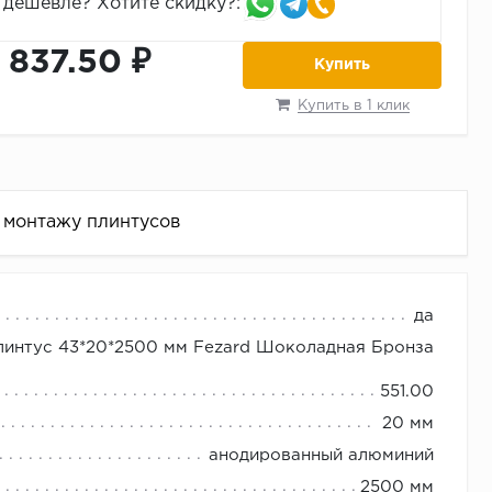
дешевле? Хотите скидку?:
1 837.50 ₽
Купить
Купить в 1 клик
 монтажу плинтусов
да
линтус 43*20*2500 мм Fezard Шоколадная Бронза
спускается до пола).
551.00
 и т.д.)
20 мм
ть необходимое количество плинтуса.
анодированный алюминий
2500 мм