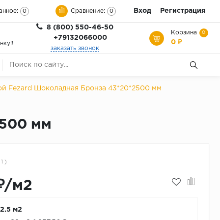
Вход
Регистрация
анное:
Сравнение:
0
0
8 (800) 550-46-50
Корзина
0
+79132066000
0 ₽
нку!!
заказать звонок
ой Fezard Шоколадная Бронза 43*20*2500 мм
2500 мм
 1 )
₽/м2
 2.5 м2