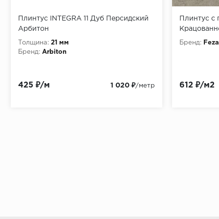
Плинтус INTEGRA 11 Дуб Персидский
Плинтус с 
Арбитон
Крацованн
Толщина:
21 мм
Бренд:
Feza
Бренд:
Arbiton
425 ₽/м
612 ₽/м2
1 020 ₽
/метр