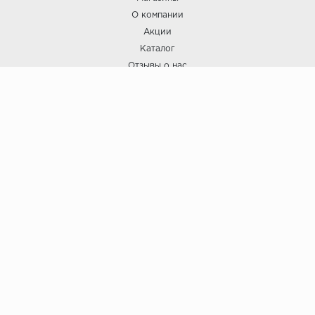
О компании
Акции
Каталог
Отзывы о нас
ПОКУПАТЕЛЯМ
Услуги
Доставка и оплата
Гарантия и возврат
А СТИЛЬ
А Стиль: Напольные покрытия и отделочные материалы.
Вся информация, размещенная на сайте, носит исключительно
информативный характер и не является публичной офертой.
6
© ООО "А Стиль" 2015-202