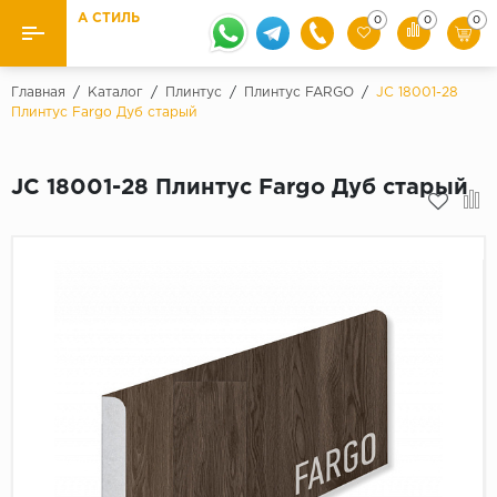
А СТИЛЬ
0
0
0
Назад
Назад
Главная
/
Каталог
/
Плинтус
/
Плинтус FARGO
/
JC 18001-28
Плинтус Fargo Дуб старый
Бренды
Ламинат
Kaindl
JC 18001-28 Плинтус Fargo Дуб старый
Паркетная доска
Krontex
Ковролин и ковровая плитка
Pergo
Quick Step
Плитка ПВХ
Класс
Линолеум
31 класс
Плинтус
32 класс
33 класс
Кварцевый ламинат SPC
Палитра
Подложка под паркет и ламинат