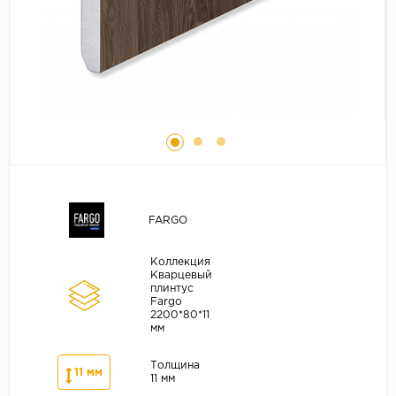
Серый
Бежевый
Дуб светлый
Коричневый
Страна
Австрия
Бельгия
Германия
FARGO
Франция
Коллекция
Кварцевый
плинтус
Fargo
2200*80*11
мм
Толщина
11 мм
11 мм