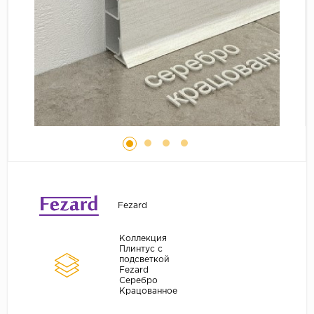
Серый
Бежевый
Дуб светлый
Коричневый
Страна
Австрия
Бельгия
Германия
Франция
Fezard
Коллекция
Плинтус с
подсветкой
Fezard
Серебро
Крацованное