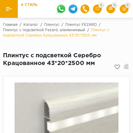
А СТИЛЬ
0
0
0
Назад
Назад
Главная
/
Каталог
/
Плинтус
/
Плинтус FEZARD
/
Плинтус с подсветкой Fezard, алюминиевый
/
Плинтус с
подсветкой Серебро Крацованное 43*20*2500 мм
Бренды
Ламинат
Kaindl
Паркетная доска
Плинтус с подсветкой Серебро
Krontex
Крацованное 43*20*2500 мм
Ковролин и ковровая плитка
Pergo
Quick Step
Плитка ПВХ
Класс
Линолеум
31 класс
Плинтус
32 класс
33 класс
Кварцевый ламинат SPC
Палитра
Подложка под паркет и ламинат