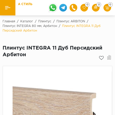
А СТИЛЬ
0
0
0
Назад
Назад
Главная
/
Каталог
/
Плинтус
/
Плинтус ARBITON
/
Плинтус INTEGRA 80 мм, Арбитон
/
Плинтус INTEGRA 11 Дуб
Персидский Арбитон
Бренды
Ламинат
Kaindl
Паркетная доска
Плинтус INTEGRA 11 Дуб Персидский
Krontex
Арбитон
Ковролин и ковровая плитка
Pergo
Quick Step
Плитка ПВХ
Класс
Линолеум
31 класс
Плинтус
32 класс
33 класс
Кварцевый ламинат SPC
Палитра
Подложка под паркет и ламинат