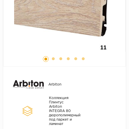
Серый
Бежевый
Дуб светлый
Коричневый
Страна
Австрия
Бельгия
Германия
Франция
Arbiton
Коллекция
Плинтус
Arbiton
INTEGRA 80
дюрополимерный
под паркет и
ламинат