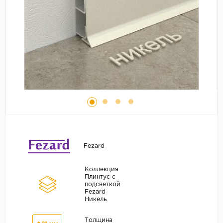
Серый
Бежевый
Дуб светлый
Коричневый
Страна
Австрия
Бельгия
Германия
Франция
Fezard
Коллекция
Плинтус с
подсветкой
Fezard
Никель
Толщина