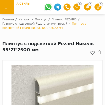
А СТИЛЬ
0
0
0
Назад
Назад
Главная
/
Каталог
/
Плинтус
/
Плинтус FEZARD
/
Плинтус с подсветкой Fezard, алюминиевый
/
Плинтус с
подсветкой Fezard Никель 55*21*2500 мм
Бренды
Ламинат
Kaindl
Паркетная доска
Плинтус с подсветкой Fezard Никель
Krontex
55*21*2500 мм
Ковролин и ковровая плитка
Pergo
Quick Step
Плитка ПВХ
Класс
Линолеум
31 класс
Плинтус
32 класс
33 класс
Кварцевый ламинат SPC
Палитра
Подложка под паркет и ламинат