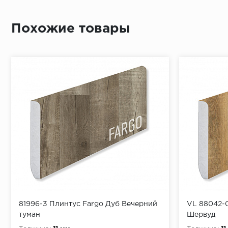
Приложит
Похожие товары
По длине 
От перво
Простави
В отметк
Приложит
Просверл
При помо
81996-3 Плинтус Fargo Дуб Вечерний
VL 88042-0
туман
Шервуд