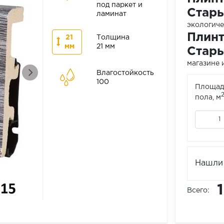
под паркет и
Стар
ламинат
экологичес
Плинт
21
Толщина
мм
21 мм
Стар
магазине и
Влагостойкость
100
Площад
пола, м
Нашли 
Всего: