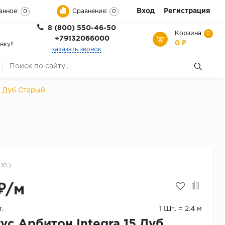
Вход
Регистрация
анное:
Сравнение:
0
0
8 (800) 550-46-50
Корзина
0
+79132066000
0 ₽
нку!!
заказать звонок
 Дуб Старый
 10 )
₽/м
.
1 Шт. = 2.4 м
ус Арбитон Integra 15 Дуб