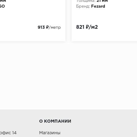
 мм
Толщина:
21 мм
GO
Бренд:
Fezard
821 ₽/м2
913 ₽
/метр
О КОМПАНИИ
 офис 14
Магазины