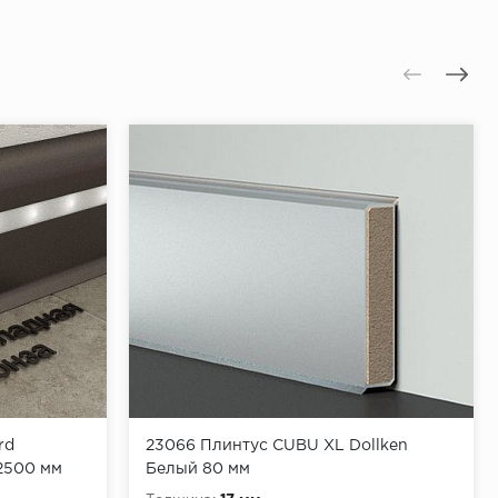
 к поверхности.
 отверстия.
отметку.
тавить дюбеля.
.
юбеля.
rd
23066 Плинтус CUBU XL Dollken
2500 мм
Белый 80 мм