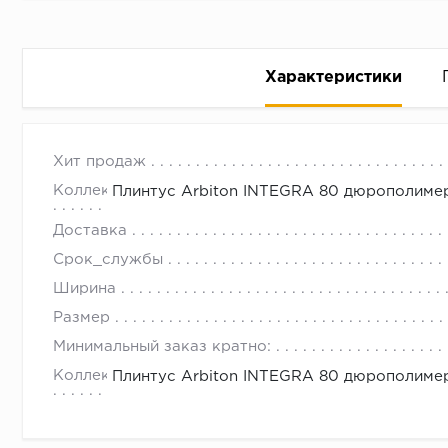
Характеристики
Плинтус Арбитон Integra 15 Дуб
с 09.00 до 
Хит продаж
Замерить
Коллекция
Плинтус Arbiton INTEGRA 80 дюрополимер
Уменьшит
Доставка
Внимател
Срок_службы
Ориентир
Ширина
Делается
Размер
- к получ
Минимальный заказ кратно:
- раздел
Коллекция
Плинтус Arbiton INTEGRA 80 дюрополимер
- округл
Необходи