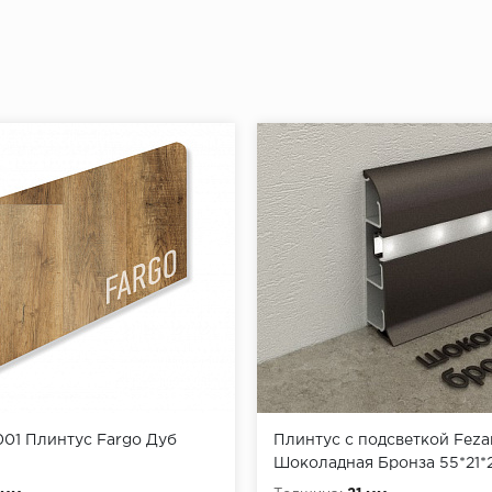
ь плинтус к стене и убедиться, что он плотно прилегает
плинтуса от угла отмерить 5-7 см и сделать отметку для
й отметки отмерить еще 40 см и поставить следующую 
ть отметки по всему периметру помещения.
ах при помощи перфоратора просверлить отверстия, вс
ь плинтус к стене, разметить на нем будущие отверстия
ить плинтус.
щи шуруповерта завернуть саморезы через плинтус в д
01 Плинтус Fargo Дуб
Плинтус с подсветкой Feza
Шоколадная Бронза 55*21*