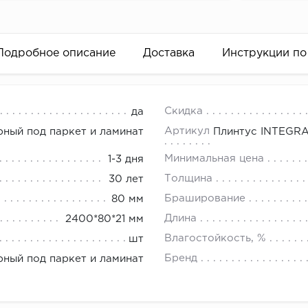
Подробное описание
Доставка
Инструкции по
 Старый
18.00.
Скидка
да
 периметр комнаты.
Артикул
ный под паркет и ламинат
Плинтус INTEGRA
ь полученную цифру на ширину двери и окна (если оно 
Минимальная цена
1-3 дня
ьно просчитать возможные неровности (эркеры, колонны
Толщина
30 лет
уясь на полученный в результате показатель, определи
Браширование
80 мм
 это следующим образом:
Длина
2400*80*21 мм
енной цифре в метрах, прибавить 1,5 - 2 м (про запас)
Влагостойкость, %
шт
ить получившееся число на 2,5 м (стандартная длина пл
Бренд
ный под паркет и ламинат
ить получившееся число в большую сторону.
мое количество напольного плинтуса найдено.