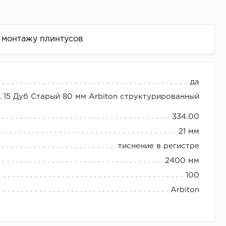
 монтажу плинтусов
да
 15 Дуб Старый 80 мм Arbiton структурированный
спускается до пола).
334.00
 и т.д.)
21 мм
ть необходимое количество плинтуса.
тиснение в регистре
2400 мм
100
интуса)
Arbiton