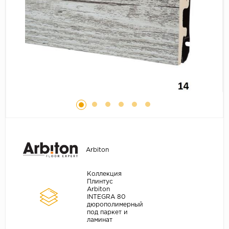
Серый
Бежевый
Дуб светлый
Коричневый
Страна
Австрия
Бельгия
Германия
Франция
Arbiton
Коллекция
Плинтус
Arbiton
INTEGRA 80
дюрополимерный
под паркет и
ламинат