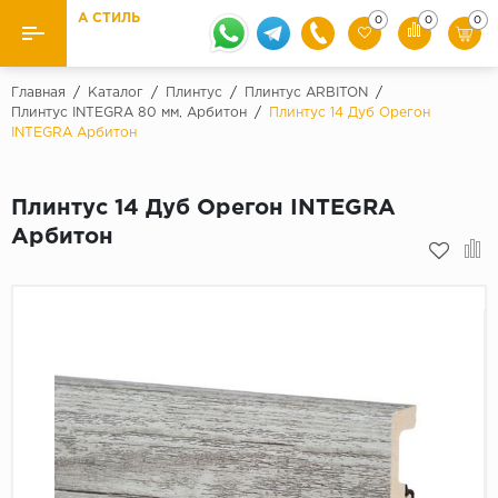
А СТИЛЬ
0
0
0
Назад
Назад
Главная
/
Каталог
/
Плинтус
/
Плинтус ARBITON
/
Плинтус INTEGRA 80 мм, Арбитон
/
Плинтус 14 Дуб Орегон
INTEGRA Арбитон
Бренды
Ламинат
Kaindl
Паркетная доска
Плинтус 14 Дуб Орегон INTEGRA
Krontex
Арбитон
Ковролин и ковровая плитка
Pergo
Quick Step
Плитка ПВХ
Класс
Линолеум
31 класс
Плинтус
32 класс
33 класс
Кварцевый ламинат SPC
Палитра
Подложка под паркет и ламинат