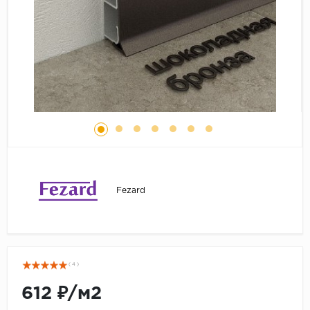
Серый
Бежевый
Дуб светлый
Коричневый
Страна
Австрия
Бельгия
Германия
Франция
Fezard
( 4 )
612 ₽/м2