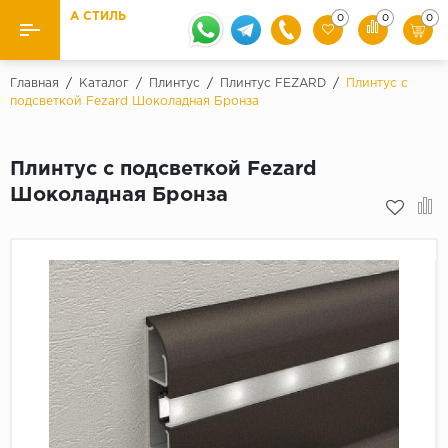
А СТИЛЬ
0
0
0
Назад
Назад
Главная
/
Каталог
/
Плинтус
/
Плинтус FEZARD
/
Плинтус с
подсветкой Fezard Шоколадная Бронза
Бренды
Ламинат
Kaindl
Плинтус с подсветкой Fezard
Паркетная доска
Krontex
Шоколадная Бронза
Ковролин и ковровая плитка
Pergo
Quick Step
Плитка ПВХ
Класс
Линолеум
31 класс
Плинтус
32 класс
33 класс
Кварцевый ламинат SPC
Палитра
Подложка под паркет и ламинат