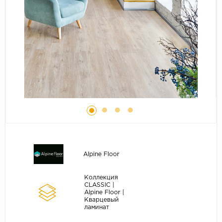
Серый
Бежевый
Дуб светлый
Коричневый
Страна
Австрия
Бельгия
Германия
Франция
Alpine Floor
Коллекция
CLASSIC |
Alpine Floor |
Кварцевый
ламинат