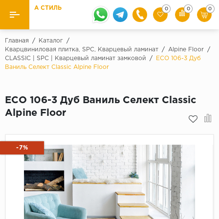
А СТИЛЬ
0
0
0
Назад
Назад
Главная
/
Каталог
/
Кварцвиниловая плитка, SPC, Кварцевый ламинат
/
Alpine Floor
/
CLASSIC | SPC | Кварцевый ламинат замковой
/
ECO 106-3 Дуб
Бренды
Ламинат
Ваниль Селект Classic Alpine Floor
Kaindl
Паркетная доска
Krontex
ECO 106-3 Дуб Ваниль Селект Classic
Ковролин и ковровая плитка
Pergo
Alpine Floor
Quick Step
Плитка ПВХ
Класс
-7%
Линолеум
31 класс
Плинтус
32 класс
33 класс
Кварцевый ламинат SPC
Палитра
Подложка под паркет и ламинат