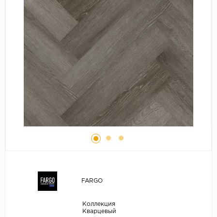
Серый
Бежевый
Дуб светлый
Коричневый
Страна
Австрия
Бельгия
Германия
Франция
FARGO
Коллекция
Кварцевый