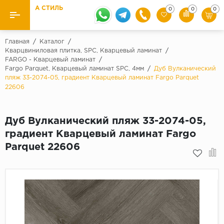
А СТИЛЬ
0
0
0
Назад
Назад
Главная
/
Каталог
/
Кварцвиниловая плитка, SPC, Кварцевый ламинат
/
FARGO - Кварцевый ламинат
/
Бренды
Ламинат
Fargo Parquet, Кварцевый ламинат SPC, 4мм
/
Дуб Вулканический
Kaindl
пляж 33-2074-05, градиент Кварцевый ламинат Fargo Parquet
Паркетная доска
22606
Krontex
Ковролин и ковровая плитка
Pergo
Дуб Вулканический пляж 33-2074-05,
Quick Step
Плитка ПВХ
градиент Кварцевый ламинат Fargo
Класс
Parquet 22606
Линолеум
31 класс
Плинтус
32 класс
33 класс
Кварцевый ламинат SPC
Палитра
Подложка под паркет и ламинат