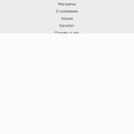
Магазины
О компании
Акции
Каталог
Отзывы о нас
ПОКУПАТЕЛЯМ
Услуги
Доставка и оплата
Гарантия и возврат
А СТИЛЬ
А Стиль: Напольные покрытия и отделочные материалы.
Вся информация, размещенная на сайте, носит исключительно
информативный характер и не является публичной офертой.
6
© ООО "А Стиль" 2015-202