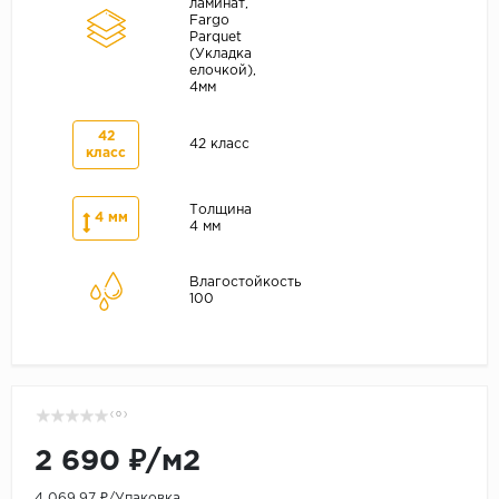
ламинат,
Fargo
Parquet
(Укладка
елочкой),
4мм
42
42 класс
класс
Толщина
4 мм
4 мм
Влагостойкость
100
( 0 )
2 690 ₽/м2
4 069.97 ₽/Упаковка