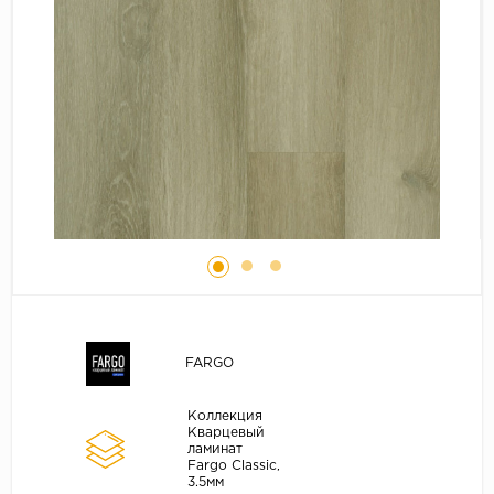
Серый
Бежевый
Дуб светлый
Коричневый
Страна
Австрия
Бельгия
Германия
Франция
FARGO
Коллекция
Кварцевый
ламинат
Fargo Classic,
3.5мм