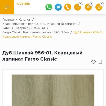
А СТИЛЬ
0
0
0
Назад
Назад
Главная
/
Каталог
/
Кварцвиниловая плитка, SPC, Кварцевый ламинат
/
FARGO - Кварцевый ламинат
/
Бренды
Ламинат
Fargo Classic, Кварцевый ламинат SPC, 3,5мм
/
Дуб Шанхай 956-01,
Kaindl
Кварцевый ламинат Fargo Classic
Паркетная доска
Krontex
Ковролин и ковровая плитка
Pergo
Дуб Шанхай 956-01, Кварцевый
ламинат Fargo Classic
Quick Step
Плитка ПВХ
Класс
Линолеум
31 класс
Плинтус
32 класс
33 класс
Кварцевый ламинат SPC
Палитра
Подложка под паркет и ламинат