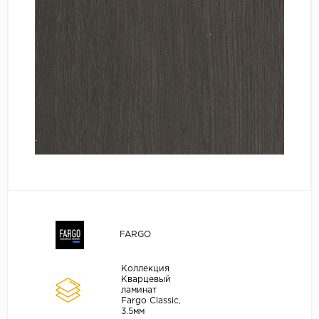
Серый
Бежевый
Дуб светлый
Коричневый
Страна
Австрия
Бельгия
Германия
Франция
FARGO
Коллекция
Кварцевый
ламинат
Fargo Classic,
3.5мм