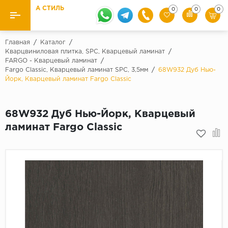
А СТИЛЬ
0
0
0
Назад
Назад
Главная
/
Каталог
/
Кварцвиниловая плитка, SPC, Кварцевый ламинат
/
FARGO - Кварцевый ламинат
/
Бренды
Ламинат
Fargo Classic, Кварцевый ламинат SPC, 3,5мм
/
68W932 Дуб Нью-
Kaindl
Йорк, Кварцевый ламинат Fargo Classic
Паркетная доска
Krontex
Ковролин и ковровая плитка
Pergo
68W932 Дуб Нью-Йорк, Кварцевый
ламинат Fargo Classic
Quick Step
Плитка ПВХ
Класс
Линолеум
31 класс
Плинтус
32 класс
33 класс
Кварцевый ламинат SPC
Палитра
Подложка под паркет и ламинат