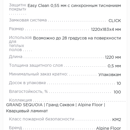
Защитное
Easy Clean 0,55 мм с синхронным тиснением
покрытие
Замковая система
CLICK
Размер
1220х183х4 мм
Использование
Возможно до 28 градусов на поверхности
для
теплых
полов
Длина
1220 мм
Толщина защитного слоя
0,5 мм
Минимальный заказ кратно:
Упаковкам
Досок в упаковке
10
Влагостойкость, %
100
Коллекция
GRAND SEQUOIA | Гранд Секвоя | Alpine Floor |
Кварцевый ламинат
Класс пожарной безопасности
КМ2
Бренд
Alpine Floor