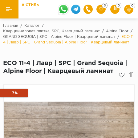
А СТИЛЬ
0
0
0
Назад
Назад
Главная
/
Каталог
/
Кварцвиниловая плитка, SPC, Кварцевый ламинат
/
Alpine Floor
/
GRAND SEQUOIA | SPC | Alpine Floor | Кварцевый ламинат
/
ECO 11-
Бренды
Ламинат
4 | Лавр | SPC | Grand Sequoia | Alpine Floor | Кварцевый ламинат
Kaindl
Паркетная доска
Krontex
ECO 11-4 | Лавр | SPC | Grand Sequoia |
Ковролин и ковровая плитка
Pergo
Alpine Floor | Кварцевый ламинат
Quick Step
Плитка ПВХ
Класс
-7%
Линолеум
31 класс
Плинтус
32 класс
33 класс
Кварцевый ламинат SPC
Палитра
Подложка под паркет и ламинат