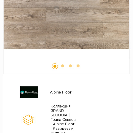
Серый
Бежевый
Дуб светлый
Коричневый
Страна
Австрия
Бельгия
Германия
Франция
Alpine Floor
Коллекция
GRAND
SEQUOIA |
Гранд Секвоя
| Alpine Floor
| Кварцевый