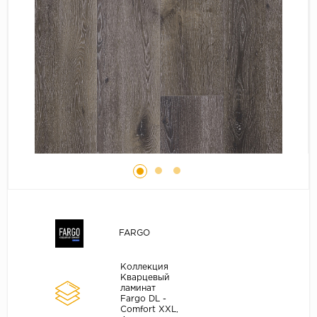
Серый
Бежевый
Дуб светлый
Коричневый
Страна
Австрия
Бельгия
Германия
Франция
FARGO
Коллекция
Кварцевый
ламинат
Fargo DL -
Comfort XXL,