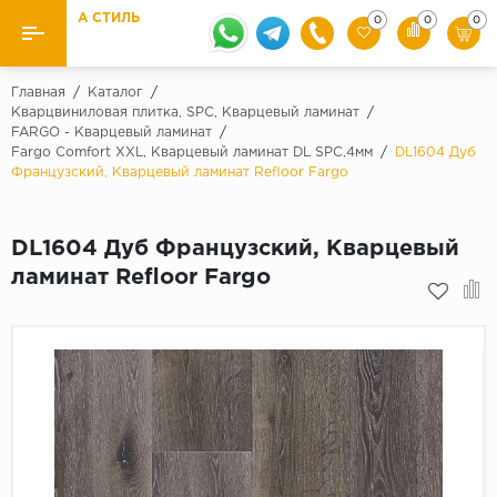
А СТИЛЬ
0
0
0
Назад
Назад
Главная
/
Каталог
/
Кварцвиниловая плитка, SPC, Кварцевый ламинат
/
FARGO - Кварцевый ламинат
/
Бренды
Ламинат
Fargo Comfort XXL, Кварцевый ламинат DL SPC,4мм
/
DL1604 Дуб
Kaindl
Французский, Кварцевый ламинат Refloor Fargo
Паркетная доска
Krontex
Ковролин и ковровая плитка
Pergo
DL1604 Дуб Французский, Кварцевый
ламинат Refloor Fargo
Quick Step
Плитка ПВХ
Класс
Линолеум
31 класс
Плинтус
32 класс
33 класс
Кварцевый ламинат SPC
Палитра
Подложка под паркет и ламинат