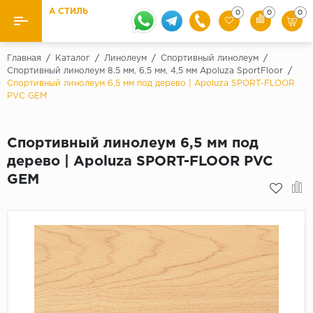
А СТИЛЬ
0
0
0
Назад
Назад
Главная
/
Каталог
/
Линолеум
/
Спортивный линолеум
/
Спортивный линолеум 8.5 мм, 6,5 мм, 4,5 мм Apoluza SportFloor
/
Спортивный линолеум 6,5 мм под дерево | Apoluza SPORT-FLOOR
Бренды
Ламинат
PVC GEM
Kaindl
Паркетная доска
Krontex
Спортивный линолеум 6,5 мм под
Ковролин и ковровая плитка
Pergo
дерево | Apoluza SPORT-FLOOR PVC
Quick Step
GEM
Плитка ПВХ
Класс
Линолеум
31 класс
Плинтус
32 класс
33 класс
Кварцевый ламинат SPC
Палитра
Подложка под паркет и ламинат