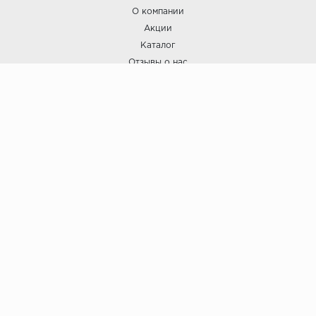
О компании
Акции
Каталог
Отзывы о нас
ПОКУПАТЕЛЯМ
Услуги
Доставка и оплата
Гарантия и возврат
А СТИЛЬ
А Стиль: Напольные покрытия и отделочные материалы.
Вся информация, размещенная на сайте, носит исключительно
информативный характер и не является публичной офертой.
6
© ООО "А Стиль" 2015-202