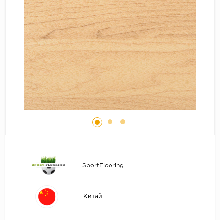
Серый
Бежевый
Дуб светлый
Коричневый
Страна
Австрия
Бельгия
Германия
Франция
SportFlooring
Китай