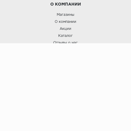
О КОМПАНИИ
Магазины
О компании
Акции
Каталог
Отзывы о нас
ПОКУПАТЕЛЯМ
Услуги
Доставка и оплата
Гарантия и возврат
А СТИЛЬ
А Стиль: Напольные покрытия и отделочные материалы.
Вся информация, размещенная на сайте, носит исключительно
информативный характер и не является публичной офертой.
6
© ООО "А Стиль" 2015-202