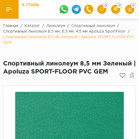
А СТИЛЬ
0
0
0
Назад
Назад
Главная
/
Каталог
/
Линолеум
/
Спортивный линолеум
/
Спортивный линолеум 8.5 мм, 6,5 мм, 4,5 мм Apoluza SportFloor
/
Спортивный линолеум 8,5 мм Зеленый | Apoluza SPORT-FLOOR PVC
Бренды
Ламинат
GEM
Kaindl
Паркетная доска
Krontex
Спортивный линолеум 8,5 мм Зеленый |
Ковролин и ковровая плитка
Pergo
Apoluza SPORT-FLOOR PVC GEM
Quick Step
Плитка ПВХ
Класс
Линолеум
31 класс
Плинтус
32 класс
33 класс
Кварцевый ламинат SPC
Палитра
Подложка под паркет и ламинат