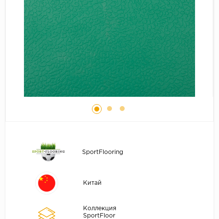
Серый
Бежевый
Дуб светлый
Коричневый
Страна
Австрия
Бельгия
Германия
Франция
SportFlooring
Китай
Коллекция
SportFloor