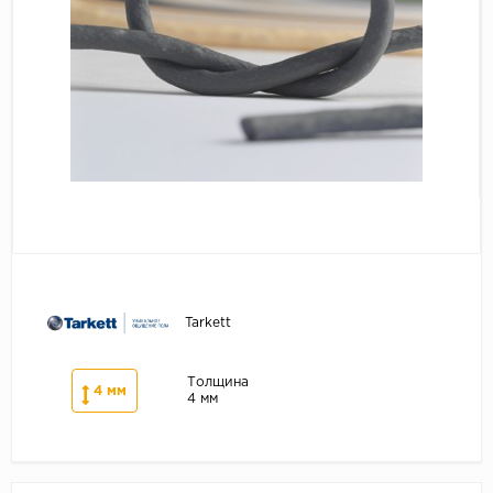
Серый
Бежевый
Дуб светлый
Коричневый
Страна
Австрия
Бельгия
Германия
Франция
Tarkett
Толщина
4 мм
4 мм