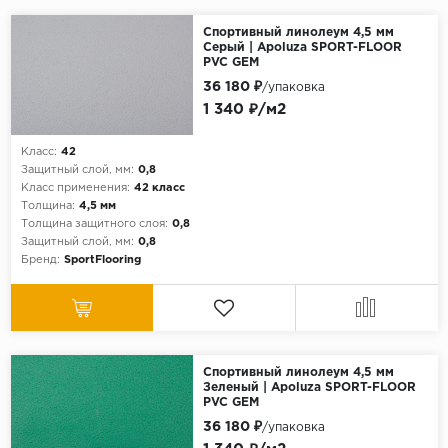
Спортивный линолеум 4,5 мм
Серый | Apoluza SPORT-FLOOR
PVC GEM
36 180 ₽
/упаковка
1 340 ₽/м2
Класс:
42
Защитный слой, мм:
0,8
Класс применения:
42 класс
Толщина:
4,5 мм
Толщина защитного слоя:
0,8
Защитный слой, мм:
0,8
Бренд:
SportFlooring
Спортивный линолеум 4,5 мм
Зеленый | Apoluza SPORT-FLOOR
PVC GEM
36 180 ₽
/упаковка