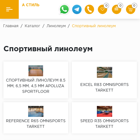
А СТИЛЬ
0
0
0
Назад
Назад
Главная
/
Каталог
/
Линолеум
/
Спортивный линолеум
Бренды
Ламинат
Спортивный линолеум
Kaindl
Паркетная доска
Krontex
Ковролин и ковровая плитка
Pergo
Quick Step
СПОРТИВНЫЙ ЛИНОЛЕУМ 8.5
Плитка ПВХ
EXCEL R83 OMNISPORTS
ММ, 6,5 ММ, 4,5 ММ APOLUZA
Класс
TARKETT
SPORTFLOOR
Линолеум
31 класс
Плинтус
32 класс
33 класс
REFERENCE R65 OMNISPORTS
SPEED R35 OMNISPORTS
Кварцевый ламинат SPC
TARKETT
TARKETT
Палитра
Подложка под паркет и ламинат