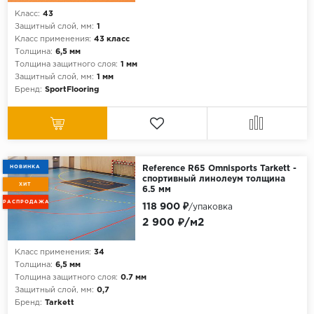
Класс:
43
Защитный слой, мм:
1
Класс применения:
43 класс
Толщина:
6,5 мм
Толщина защитного слоя:
1 мм
Защитный слой, мм:
1 мм
Бренд:
SportFlooring
НОВИНКА
Reference R65 Omnisports Tarkett -
спортивный линолеум толщина
ХИТ
6.5 мм
РАСПРОДАЖА
118 900 ₽
/упаковка
2 900 ₽/м2
Класс применения:
34
Толщина:
6,5 мм
Толщина защитного слоя:
0.7 мм
Защитный слой, мм:
0,7
Бренд:
Tarkett