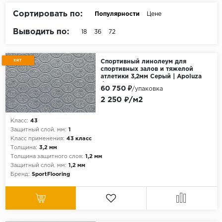
Серый
Сортировать по:
Популярности
Цене
Бежевый
Выводить по:
18
36
72
Дуб светлый
Коричневый
ХИТ
Спортивный линолеум для
спортивных залов и тяжелой
Страна
атлетики 3,2мм Серый | Apoluza
Фитнес
Австрия
60 750 ₽
/упаковка
2 250 ₽/м2
Бельгия
Германия
Класс:
43
Защитный слой, мм:
1
Франция
Класс применения:
43 класс
Толщина:
3,2 мм
Толщина защитного слоя:
1,2 мм
Защитный слой, мм:
1,2 мм
Бренд:
SportFlooring