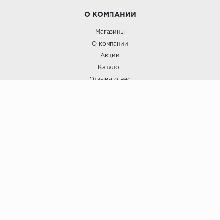
О КОМПАНИИ
Магазины
О компании
Акции
Каталог
Отзывы о нас
ПОКУПАТЕЛЯМ
Услуги
Доставка и оплата
Гарантия и возврат
А СТИЛЬ
А Стиль: Напольные покрытия и отделочные материалы.
Вся информация, размещенная на сайте, носит исключительно
информативный характер и не является публичной офертой.