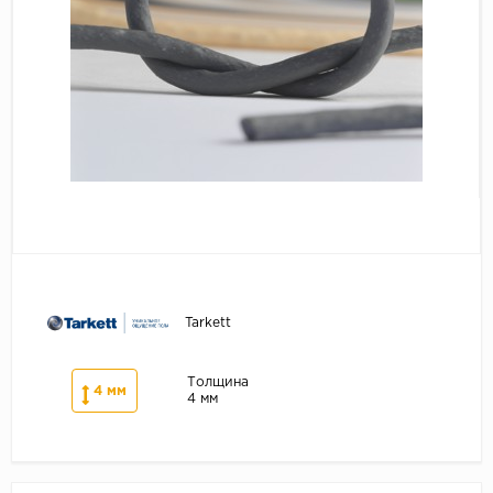
Серый
Бежевый
Дуб светлый
Коричневый
Страна
Австрия
Бельгия
Германия
Франция
Tarkett
Толщина
4 мм
4 мм