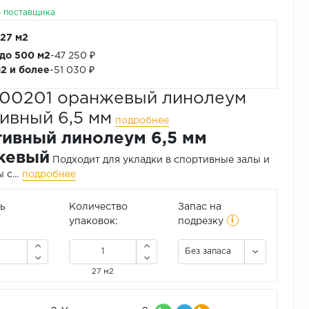
е поставщика
 27 м2
 до 500 м2
-
47 250 ₽
м2 и более
-
51 030 ₽
-00201 оранжевый линолеум
ивный 6,5 мм
подробнее
ивный линолеум 6,5 мм
жевый
Подходит для укладки в спортивные залы и
с...
подробнее
ь
Количество
Запас на
i
2
упаковок:
подрезку
Без запаса
27 м2