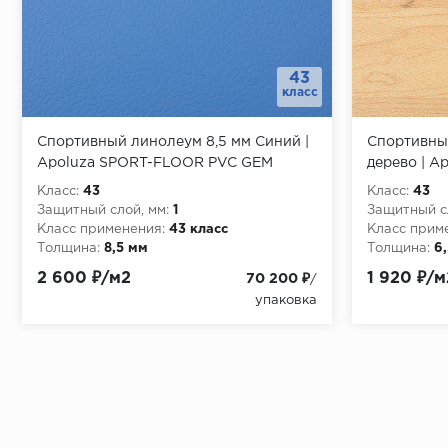
43
класс
Спортивный линолеум 8,5 мм Синий |
Спортивны
Apoluza SPORT-FLOOR PVC GEM
дерево | 
GEM
Класс:
43
Класс:
43
Защитный слой, мм:
1
Защитный сл
Класс применения:
43 класс
Класс прим
Толщина:
8,5 мм
Толщина:
6
Толщина защитного слоя:
1 мм
Толщина за
2 600 ₽/м2
1 920 ₽/м
70 200 ₽
/
Защитный слой, мм:
1 мм
Защитный сл
упаковка
Бренд:
SportFlooring
Бренд:
Spor