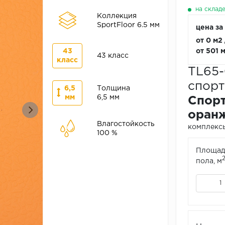
на склад
Коллекция
SportFloor 6.5 мм
цена за
от 0 м2
43
от 501 
43 класс
класс
TL65
спорт
6,5
Толщина
мм
6,5 мм
Спорт
оран
Влагостойкость
комплексы 
100 %
Площад
пола, м