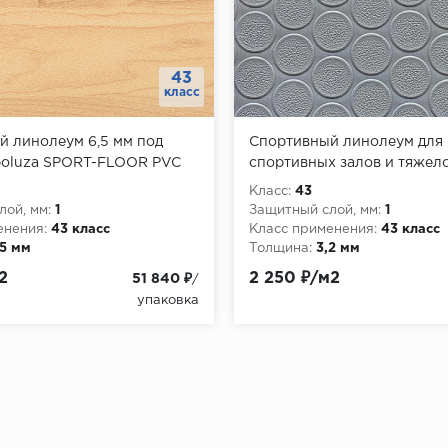
43
класс
й линолеум 6,5 мм под
Спортивный линолеум для
Apoluza SPORT-FLOOR PVC
спортивных залов и тяжел
3,2мм Серый | Apoluza Фит
Класс:
43
ой, мм:
1
Защитный слой, мм:
1
енения:
43 класс
Класс применения:
43 класс
,5 мм
Толщина:
3,2 мм
щитного слоя:
1 мм
Толщина защитного слоя:
1,2
2
2 250 ₽/м2
51 840 ₽
/
ой, мм:
1 мм
Защитный слой, мм:
1,2 мм
упаковка
tFlooring
Бренд:
SportFlooring