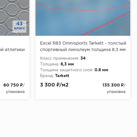
43
класс
Excel R83 Omnisports Tarkett - толстый
ой атлетики
спортивный линолеум толщина 8.3 мм
нес
Класс применения:
34
Толщина:
8,3 мм
Толщина защитного слоя:
0.8 мм
Бренд:
Tarkett
 мм
3 300 ₽/м2
60 750 ₽
135 300 ₽
/
/
упаковка
упаковка