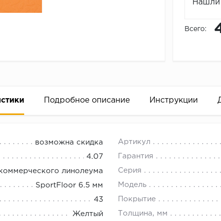
Нашли 
Всего:
истики
Подробное описание
Инструкции
ранжевый
18.00.
Артикул
возможна скидка
сы с игровыми видами спорта (Баскетбол, волейбол, ми
Гарантия
4.07
Серия
 коммерческого линолеума
Модель
SportFloor 6.5 мм
Покрытие
43
Толщина, мм
Желтый