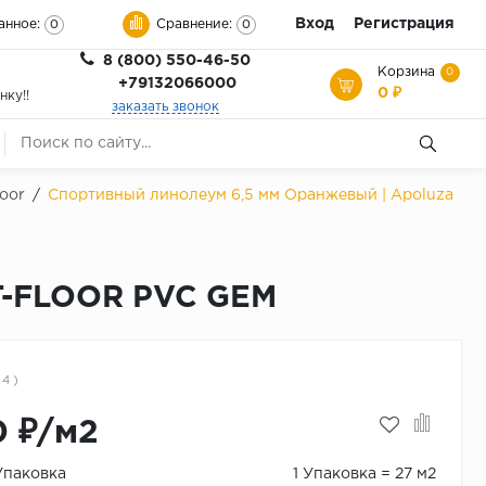
Вход
Регистрация
анное:
Сравнение:
0
0
8 (800) 550-46-50
Корзина
0
+79132066000
0 ₽
нку!!
заказать звонок
loor
/
Спортивный линолеум 6,5 мм Оранжевый | Apoluza
T-FLOOR PVC GEM
 4 )
0 ₽/м2
Упаковка
1 Упаковка = 27 м2