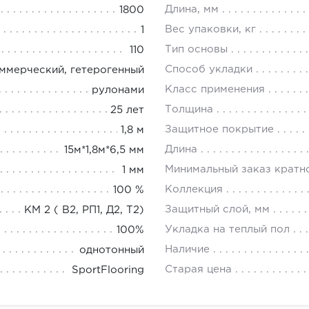
Длина, мм
1800
Вес упаковки, кг
1
Тип основы
110
Способ укладки
ммерческий, гетерогенный
Класс применения
рулонами
Толщина
25 лет
Защитное покрытие
1,8 м
Длина
15м*1,8м*6,5 мм
Минимальный заказ кратн
1 мм
Коллекция
100 %
Защитный слой, мм
КМ 2 ( В2, РП1, Д2, Т2)
Укладка на теплый пол
100%
Наличие
однотонный
Старая цена
SportFlooring