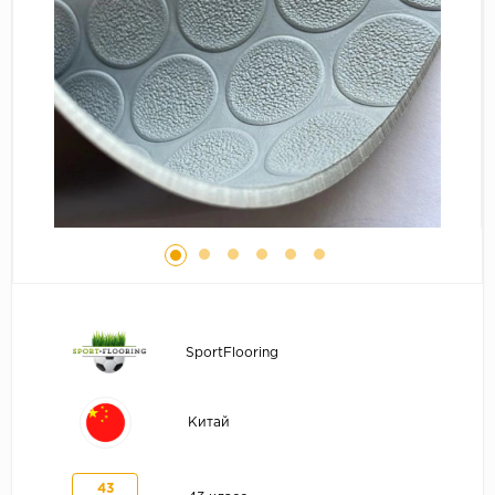
Серый
Бежевый
Дуб светлый
Коричневый
Страна
Австрия
Бельгия
Германия
Франция
SportFlooring
Китай
43