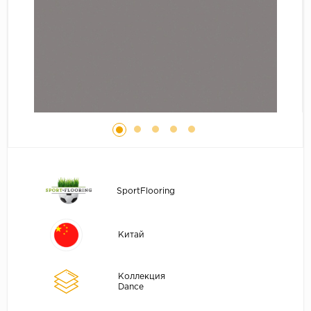
Серый
Бежевый
Дуб светлый
Коричневый
Страна
Австрия
Бельгия
Германия
Франция
SportFlooring
Китай
Коллекция
Dance