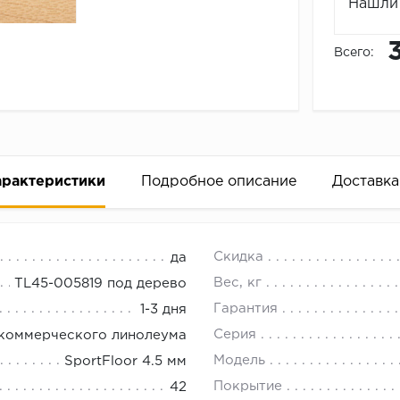
Нашли 
Всего:
арактеристики
Подробное описание
Доставка
д дерево
18.00.
Скидка
да
овыми видами спорта и для занятий танцами
Вес, кг
TL45-005819 под дерево
Гарантия
1-3 дня
Серия
 коммерческого линолеума
Модель
SportFloor 4.5 мм
Покрытие
42