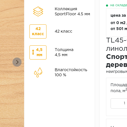
на склад
Коллекция
SportFloor 4.5 мм
цена за
от 0 м2
42
от 501 
42 класс
класс
TL45-
линол
4,5
Толщина
мм
4,5 мм
Спорт
дере
Влагостойкость
неигровым
100 %
Площад
пола, м