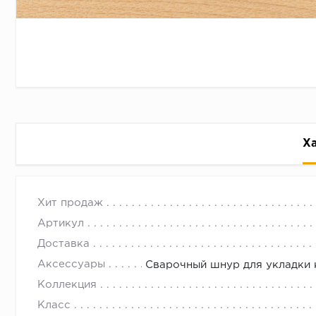
Х
Спортивный линолеум 4,5 мм по
с 09.00 до 
Хит продаж
Подходит для укладки в домашний спортзал с неигр
Артикул
Доставка
Аксессуары
Сварочный шнур для укладки
Коллекция
Класс