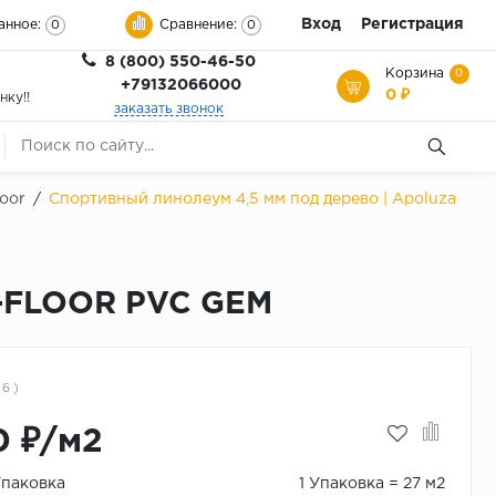
Вход
Регистрация
анное:
Сравнение:
0
0
8 (800) 550-46-50
Корзина
0
+79132066000
0 ₽
нку!!
заказать звонок
loor
/
Спортивный линолеум 4,5 мм под дерево | Apoluza
T-FLOOR PVC GEM
 6 )
0 ₽/м2
Упаковка
1 Упаковка = 27 м2