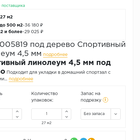
е поставщика
 27 м2
 до 500 м2
-
36 180 ₽
м2 и более
-
29 025 ₽
005819 под дерево Спортивный
еум 4,5 мм
подробнее
ивный линолеум 4,5 мм под
во
Подходит для укладки в домашний спортзал с
и...
подробнее
ь
Количество
Запас на
i
2
упаковок:
подрезку
Без запаса
27 м2