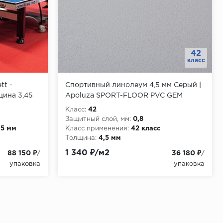
42
класс
tt -
Спортивный линолеум 4,5 мм Серый |
ина 3,45
Apoluza SPORT-FLOOR PVC GEM
Класс:
42
Защитный слой, мм:
0,8
65 мм
Класс применения:
42 класс
Толщина:
4,5 мм
Толщина защитного слоя:
0,8
1 340 ₽/м2
88 150 ₽
36 180 ₽
/
/
Защитный слой, мм:
0,8
упаковка
упаковка
Бренд:
SportFlooring