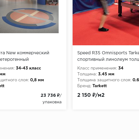
rra New коммерческий
Speed R35 Omnisports Tarke
гетерогенный
спортивный линолеум толщ
мм
енения:
34-43 класс
Класс применения:
34
 мм
Толщина:
3.45 мм
щитного слоя:
0,8 мм
Толщина защитного слоя:
0.
ett
Бренд:
Tarkett
2 150 ₽/м2
23 736 ₽
/
упаковка