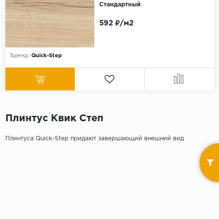
Серый
Стандартный
Бежевый
592 ₽/м2
Дуб светлый
Коричневый
Бренд:
Quick-Step
Страна
Австрия
Бельгия
Германия
Плинтус Квик Степ
Франция
Плинтуса Quick-Step придают завершающий внешний вид