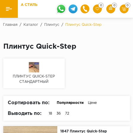
А СТИЛЬ
0
0
0
Назад
Назад
Главная
/
Каталог
/
Плинтус
/
Плинтус Quick-Step
Бренды
Ламинат
Плинтус Quick-Step
Kaindl
Паркетная доска
Krontex
Ковролин и ковровая плитка
Pergo
Quick Step
ПЛИНТУС QUICK-STEP
Плитка ПВХ
СТАНДАРТНЫЙ
Класс
Линолеум
31 класс
Сортировать по:
Популярности
Цене
Плинтус
32 класс
Выводить по:
33 класс
18
36
72
Кварцевый ламинат SPC
Палитра
Подложка под паркет и ламинат
1847 Плинтус Quick-Step