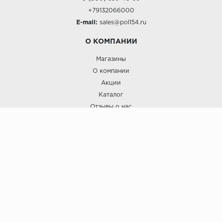
+79132066000
E-mail:
sales@pol154.ru
О КОМПАНИИ
Магазины
О компании
Акции
Каталог
Отзывы о нас
ПОКУПАТЕЛЯМ
Услуги
Доставка и оплата
Гарантия и возврат
А СТИЛЬ
А Стиль: Напольные покрытия и отделочные материалы.