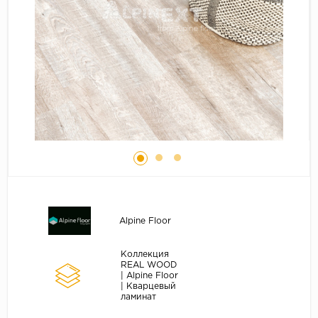
Серый
Бежевый
Дуб светлый
Коричневый
Страна
Австрия
Бельгия
Германия
Франция
Alpine Floor
Коллекция
REAL WOOD
| Alpine Floor
| Кварцевый
ламинат