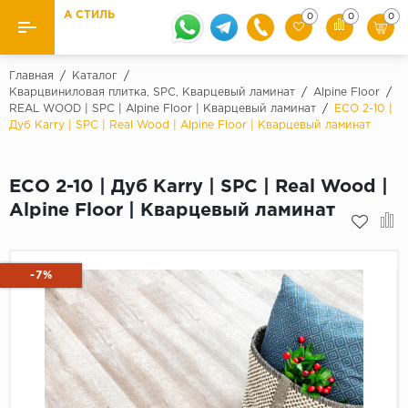
А СТИЛЬ
0
0
0
Назад
Назад
Главная
/
Каталог
/
Кварцвиниловая плитка, SPC, Кварцевый ламинат
/
Alpine Floor
/
REAL WOOD | SPC | Alpine Floor | Кварцевый ламинат
/
ECO 2-10 |
Бренды
Ламинат
Дуб Karry | SPC | Real Wood | Alpine Floor | Кварцевый ламинат
Kaindl
Паркетная доска
Krontex
ECO 2-10 | Дуб Karry | SPC | Real Wood |
Ковролин и ковровая плитка
Pergo
Alpine Floor | Кварцевый ламинат
Quick Step
Плитка ПВХ
Класс
-7%
Линолеум
31 класс
Плинтус
32 класс
33 класс
Кварцевый ламинат SPC
Палитра
Подложка под паркет и ламинат