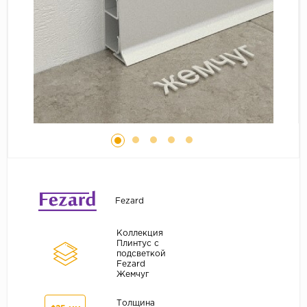
Серый
Бежевый
Дуб светлый
Коричневый
Страна
Австрия
Бельгия
Германия
Франция
Fezard
Коллекция
Плинтус с
подсветкой
Fezard
Жемчуг
Толщина