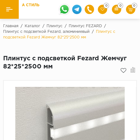
А СТИЛЬ
0
0
0
Назад
Назад
Главная
/
Каталог
/
Плинтус
/
Плинтус FEZARD
/
Плинтус с подсветкой Fezard, алюминиевый
/
Плинтус с
подсветкой Fezard Жемчуг 82*25*2500 мм
Бренды
Ламинат
Kaindl
Паркетная доска
Плинтус с подсветкой Fezard Жемчуг
Krontex
82*25*2500 мм
Ковролин и ковровая плитка
Pergo
Quick Step
Плитка ПВХ
Класс
Линолеум
31 класс
Плинтус
32 класс
33 класс
Кварцевый ламинат SPC
Палитра
Подложка под паркет и ламинат