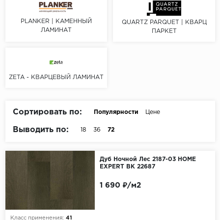
Серый
Бежевый
PLANKER | КАМЕННЫЙ
QUARTZ PARQUET | КВАРЦ
ЛАМИНАТ
ПАРКЕТ
Дуб светлый
Коричневый
Страна
ZETA - КВАРЦЕВЫЙ ЛАМИНАТ
Австрия
Бельгия
Сортировать по:
Популярности
Цене
Германия
Выводить по:
18
36
72
Франция
Дуб Ночной Лес 2187-03 HOME
EXPERT ВК 22687
1 690 ₽/м2
Класс применения:
41