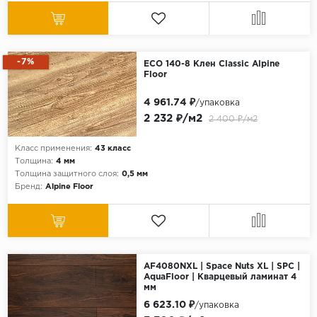
-7%
ECO 140-8 Клен Classic Alpine
Floor
4 961.74 ₽
/упаковка
2 232 ₽/м2
2 400 ₽/м2
Класс применения:
43 класс
Толщина:
4 мм
Толщина защитного слоя:
0,5 мм
Бренд:
Alpine Floor
AF4080NXL | Space Nuts XL | SPC |
AquaFloor | Кварцевый ламинат 4
мм
6 623.10 ₽
/упаковка