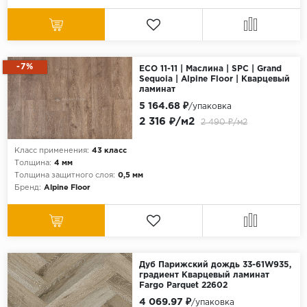
-7%
ECO 11-11 | Маслина | SPC | Grand
Sequoia | Alpine Floor | Кварцевый
ламинат
5 164.68 ₽
/упаковка
2 316 ₽/м2
2 490 ₽/м2
Класс применения:
43 класс
Толщина:
4 мм
Толщина защитного слоя:
0,5 мм
Бренд:
Alpine Floor
Дуб Парижский дождь 33-61W935,
градиент Кварцевый ламинат
Fargo Parquet 22602
4 069.97 ₽
/упаковка