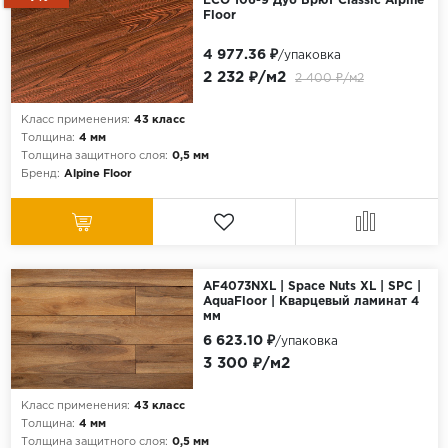
ECO 106-9 Дуб Брют Classic Alpine
Floor
4 977.36 ₽
/упаковка
2 232 ₽/м2
2 400 ₽/м2
Класс применения:
43 класс
Толщина:
4 мм
Толщина защитного слоя:
0,5 мм
Бренд:
Alpine Floor
AF4073NXL | Space Nuts XL | SPC |
AquaFloor | Кварцевый ламинат 4
мм
6 623.10 ₽
/упаковка
3 300 ₽/м2
Класс применения:
43 класс
Толщина:
4 мм
Толщина защитного слоя:
0,5 мм