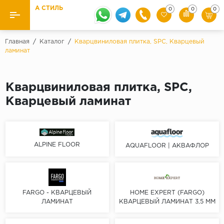
А СТИЛЬ
0
0
0
Назад
Назад
Главная
/
Каталог
/
Кварцвиниловая плитка, SPC, Кварцевый
ламинат
Бренды
Ламинат
Kaindl
Паркетная доска
Кварцвиниловая плитка, SPC,
Krontex
Кварцевый ламинат
Ковролин и ковровая плитка
Pergo
Quick Step
Плитка ПВХ
Класс
ALPINE FLOOR
AQUAFLOOR | АКВАФЛОР
Линолеум
31 класс
Плинтус
32 класс
33 класс
FARGO - КВАРЦЕВЫЙ
HOME EXPERT (FARGO)
Кварцевый ламинат SPC
ЛАМИНАТ
КВАРЦЕВЫЙ ЛАМИНАТ 3,5 ММ
Палитра
Подложка под паркет и ламинат