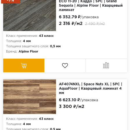
-7%
ECO 11-20 | Каддо | SPC | Grand
Sequoia | Alpine Floor | Кварцевый
ламинат
6 352.79 ₽
/упаковка
2 316 ₽/м2
2 490 ₽/м2
Класс применения:
43 класс
Толщина:
4 мм
Толщина защитного слоя:
0,5 мм
Бренд:
Alpine Floor
AF4074NXL | Space Nuts XL | SPC |
AquaFloor | Кварцевый ламинат 4
мм
6 623.10 ₽
/упаковка
3 300 ₽/м2
Класс применения:
43 класс
Толщина:
4 мм
Толщина защитного слоя:
0,5 мм