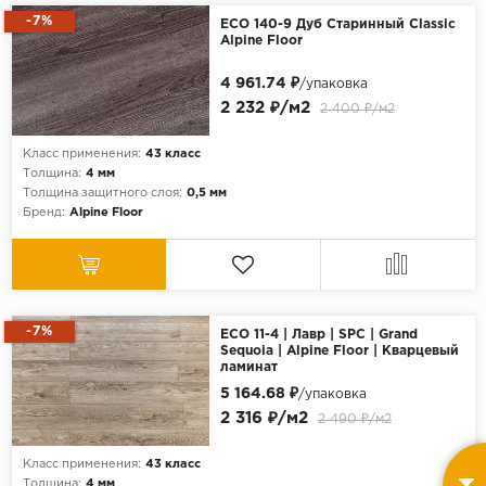
-7%
ECO 140-9 Дуб Старинный Classic
Alpine Floor
4 961.74 ₽
/упаковка
2 232 ₽/м2
2 400 ₽/м2
Класс применения:
43 класс
Толщина:
4 мм
Толщина защитного слоя:
0,5 мм
Бренд:
Alpine Floor
-7%
ECO 11-4 | Лавр | SPC | Grand
Sequoia | Alpine Floor | Кварцевый
ламинат
5 164.68 ₽
/упаковка
2 316 ₽/м2
2 490 ₽/м2
Класс применения:
43 класс
Толщина:
4 мм