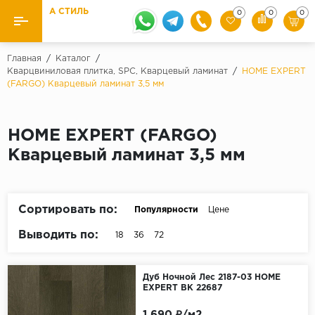
А СТИЛЬ
0
0
0
Назад
Назад
Главная
/
Каталог
/
Кварцвиниловая плитка, SPC, Кварцевый ламинат
/
HOME EXPERT
(FARGO) Кварцевый ламинат 3,5 мм
Бренды
Ламинат
Kaindl
Паркетная доска
Krontex
HOME EXPERT (FARGO)
Ковролин и ковровая плитка
Pergo
Кварцевый ламинат 3,5 мм
Quick Step
Плитка ПВХ
Класс
Сортировать по:
Популярности
Цене
Линолеум
31 класс
Выводить по:
18
36
72
Плинтус
32 класс
33 класс
Кварцевый ламинат SPC
Дуб Ночной Лес 2187-03 HOME
EXPERT ВК 22687
Палитра
Подложка под паркет и ламинат
1 690 ₽/м2