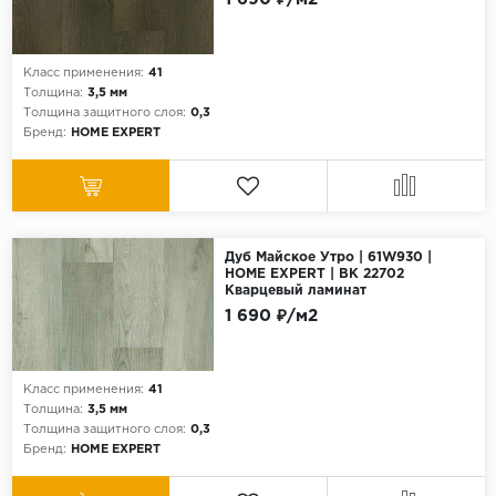
Серый
Бежевый
Класс применения:
41
Дуб светлый
Толщина:
3,5 мм
Коричневый
Толщина защитного слоя:
0,3
Бренд:
HOME EXPERT
Страна
Австрия
Бельгия
Дуб Майское Утро | 61W930 |
Германия
HOME EXPERT | ВК 22702
Кварцевый ламинат
Франция
1 690 ₽/м2
Класс применения:
41
Толщина:
3,5 мм
Толщина защитного слоя:
0,3
Бренд:
HOME EXPERT