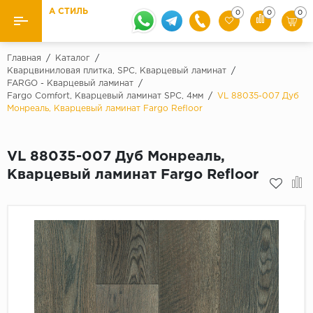
А СТИЛЬ
0
0
0
Назад
Назад
Главная
/
Каталог
/
Кварцвиниловая плитка, SPC, Кварцевый ламинат
/
FARGO - Кварцевый ламинат
/
Бренды
Ламинат
Fargo Comfort, Кварцевый ламинат SPC, 4мм
/
VL 88035-007 Дуб
Kaindl
Монреаль, Кварцевый ламинат Fargo Refloor
Паркетная доска
Krontex
Ковролин и ковровая плитка
Pergo
VL 88035-007 Дуб Монреаль,
Кварцевый ламинат Fargo Refloor
Quick Step
Плитка ПВХ
Класс
Линолеум
31 класс
Плинтус
32 класс
33 класс
Кварцевый ламинат SPC
Палитра
Подложка под паркет и ламинат