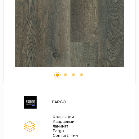
Серый
Бежевый
Дуб светлый
Коричневый
Страна
Австрия
Бельгия
Германия
Франция
FARGO
Коллекция
Кварцевый
ламинат
Fargo
Comfort, 4мм