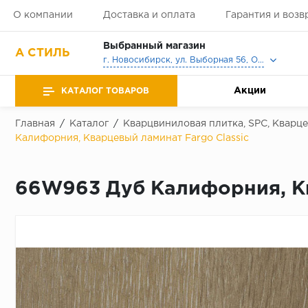
О компании
Доставка и оплата
Гарантия и возв
Выбранный магазин
А СТИЛЬ
г. Новосибирск, ул. Выборная 56, Офис, Выставочный зал
Акции
КАТАЛОГ ТОВАРОВ
Главная
/
Каталог
/
Кварцвиниловая плитка, SPC, Кварц
Калифорния, Кварцевый ламинат Fargo Classic
66W963 Дуб Калифорния, Кв