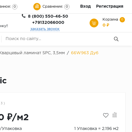
Вход
Регистрация
анное:
Сравнение:
0
0
8 (800) 550-46-50
Корзина
0
+79132066000
0 ₽
нку!!
заказать звонок
, Кварцевый ламинат SPC, 3,5мм
/
66W963 Дуб
ic
 3 )
0 ₽/м2
₽/Упаковка
1 Упаковка = 2.196 м2