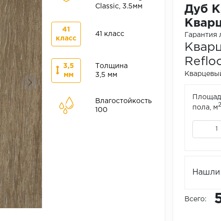
Classic, 3.5мм
Дуб 
Кварц
41
41 класс
Гарантия 
класс
Кварц
Reflo
3,5
Толщина
Кварцевый
мм
3,5 мм
Площад
Влагостойкость
пола, м
100
Нашли 
Всего: