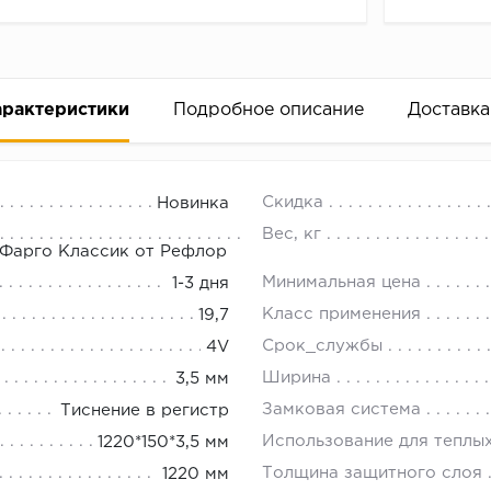
арактеристики
Подробное описание
Доставка
assic Refloor 66W963 Дуб Калифор
18.00.
Скидка
Новинка
сибирске на официальном сайте нашего интернет-магази
Вес, кг
Фарго Классик от Рефлор
Минимальная цена
1-3 дня
Класс применения
19,7
Срок_службы
4V
Ширина
3,5 мм
Замковая система
Тиснение в регистр
Использование для теплы
1220*150*3,5 мм
Толщина защитного слоя
1220 мм