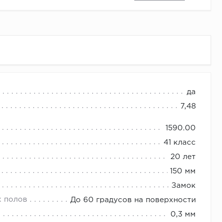
ния
да
на со скидкой и бесплатной доставкой.
7,48
1590.00
41 класс
20 лет
150 мм
Замок
х полов
До 60 градусов на поверхности
0,3 мм