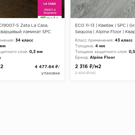
C19007-5 Zeta La Casa,
ECO 11-13 | Квебек | SPC | G
кварцевый ламинат SPC
Sequoia | Alpine Floor | Кв
ламинат
енения:
34 класс
Класс применения:
43 класс
 мм
Толщина:
4 мм
щитного слоя:
0,3 мм
Толщина защитного слоя:
0,
A
Бренд:
Alpine Floor
м2
2 316 ₽/м2
4 477.64 ₽
/
2 490 ₽/м2
упаковка