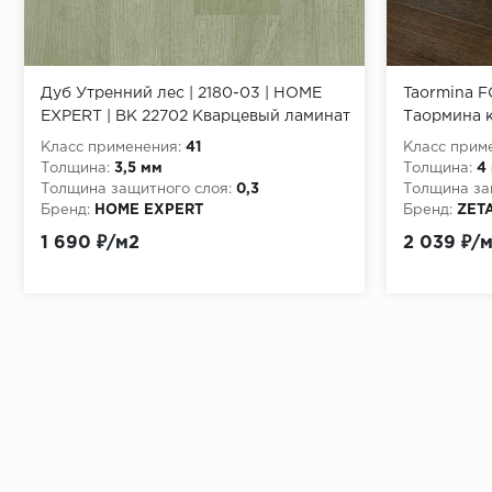
Дуб Утренний лес | 2180-03 | HOME
Taormina F
EXPERT | ВК 22702 Кварцевый ламинат
Таормина 
Класс применения:
41
Класс прим
Толщина:
3,5 мм
Толщина:
4
Толщина защитного слоя:
0,3
Толщина за
Бренд:
HOME EXPERT
Бренд:
ZET
1 690 ₽/м2
2 039 ₽/