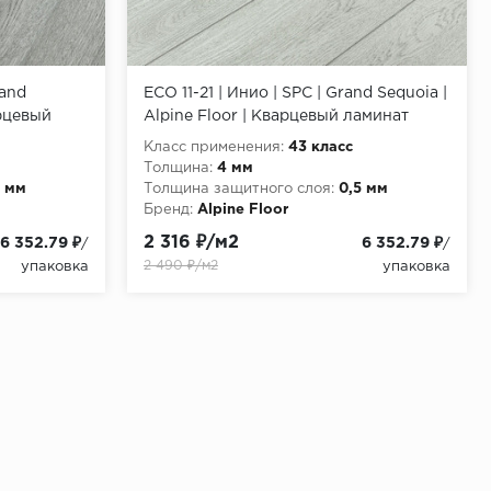
rand
ECO 11-21 | Инио | SPC | Grand Sequoia |
арцевый
Alpine Floor | Кварцевый ламинат
Класс применения:
43 класс
Толщина:
4 мм
5 мм
Толщина защитного слоя:
0,5 мм
Бренд:
Alpine Floor
2 316 ₽/м2
6 352.79 ₽
6 352.79 ₽
/
/
2 490 ₽/м2
упаковка
упаковка