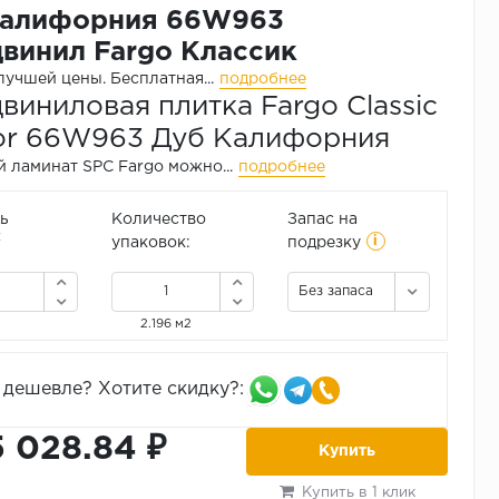
Калифорния 66W963
винил Fargo Классик
лучшей цены.
Бесплатная...
подробнее
виниловая плитка Fargo Classic
or 66W963 Дуб Калифорния
 ламинат SPC Fargo можно...
подробнее
ь
Количество
Запас на
i
2
упаковок:
подрезку
Без запаса
2.196 м2
дешевле? Хотите скидку?:
5 028.84 ₽
Купить
Купить в 1 клик