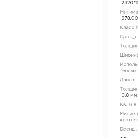
2420*1
86
Минима
п.2.2)
678.00
2
Класс 
Толщина
Срок_
защитно
Толщи
слоя,
Ширин
мм.
Исполь
теплых
(ГОСТ
Длина
11529
Толщин
п.2.2.3
0,8 мм
-
Кв. м в
толщина
Минима
лицевого
кратно:
защитно
Бренд