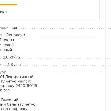
вка
одаж
да
л
Линолеум
T
Таркетт
E
ческий
генный
2,8 кг/м2
ния
ка
1-3 дня
уары
01 Декоративный
я
плинтус Paint it
окраску 2420*60*15
biton
1 Высокий
ый белый плинтус
it под покраску