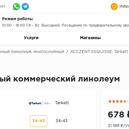
рат
Избр
Режим работы
10:00 - 18:00 Сб - Вс: Выходной. Посещение по предварительному зво
Услуги
Магазины
нный линолеум, многослойный
/
ACCZENT ESQUISSE, Tarkett
енный коммерческий линолеум
(
Tarkett
678 
34-43
34-43
31 188 ₽/