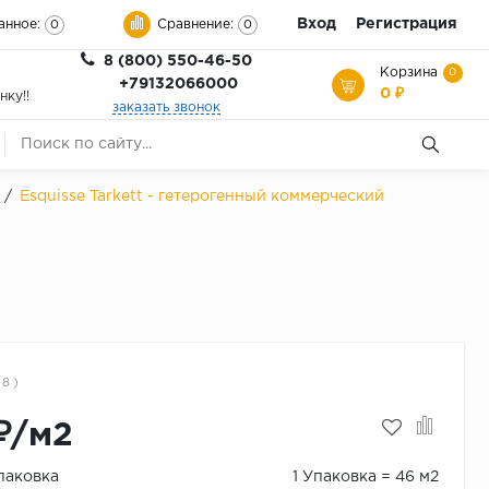
Вход
Регистрация
анное:
Сравнение:
0
0
8 (800) 550-46-50
Корзина
0
+79132066000
0 ₽
нку!!
заказать звонок
/
Esquisse Tarkett - гетерогенный коммерческий
 8 )
₽/м2
Упаковка
1 Упаковка = 46 м2