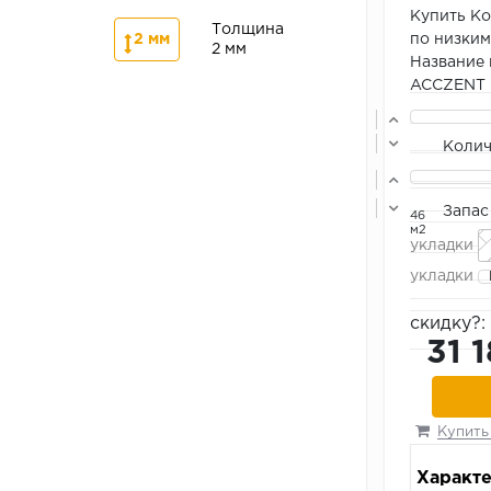
Купить Ко
Толщина
2 мм
по низким
2 мм
Название
ACCZENT
Колич
Запас
46
м2
укладки
укладки
скидку?:
31 1
Купить 
Характ