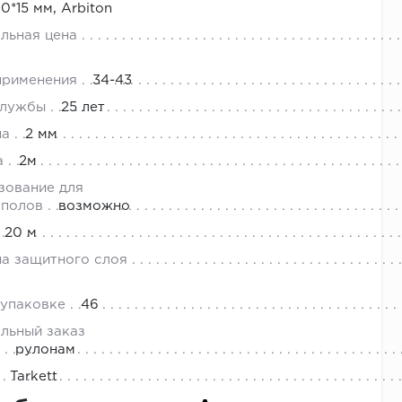
10*15 мм, Arbiton
льная цена
применения
34-43
службы
25 лет
го
на
2 мм
а
2м
зование для
 полов
возможно
20 м
а защитного слоя
 упаковке
46
льный заказ
рулонам
го
Tarkett