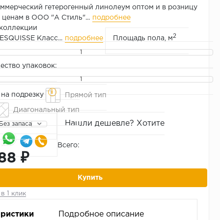
ммерческий гетерогенный линолеум оптом и в розницу
 ценам в ООО "А Стиль"...
подробнее
 коллекции
2
 ESQUISSE
Класс...
подробнее
Площадь пола, м
ество упаковок:
i
 на подрезку
Прямой тип
Диагональный тип
Нашли дешевле? Хотите
Без запаса
Всего:
88 ₽
Купить
в 1 клик
еристики
Подробное описание