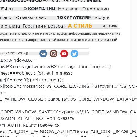
0
8-800-550-46-50
+7 (913) 206-60-00
E-mail:
154.ru
О КОМПАНИИ
Магазины
О компании
аталог
Отзывы о нас
ПОКУПАТЕЛЯМ
Услуги
А СТИЛЬ
 и оплата
Гарантия и возврат
А Стиль:
ость
окрытия и отделочные материалы.
Вся информация, размещенная на
ость
т исключительно информативный характер и не является публичной
тиль" 2015-202
6
твию
в
ость