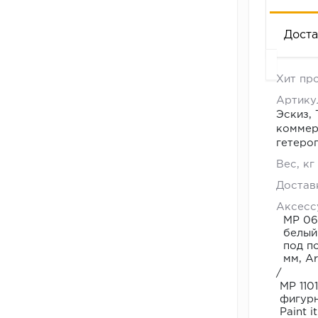
Доста
Хит пр
Артику
ACCZEN
Эскиз, 
ESQUISS
коммер
гетеро
Класс
Вес, кг
с
примене
Достав
09.00
34/43
Аксесс
до
Толщина
МР 06
18.00.
покрыти
белый 
под п
общая,
мм, Ar
/
мм.
МР 110
(ГОСТ
фигурн
Paint 
11529-