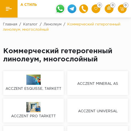
А СТИЛЬ
0
0
0
Назад
Назад
Главная
/
Каталог
/
Линолеум
/
Коммерческий гетерогенный
линолеум, многослойный
Бренды
Ламинат
Kaindl
Паркетная доска
Коммерческий гетерогенный
Krontex
линолеум, многослойный
Ковролин и ковровая плитка
Pergo
Quick Step
Плитка ПВХ
ACCZENT MINERAL AS
Класс
Линолеум
ACCZENT ESQUISSE, TARKETT
31 класс
Плинтус
32 класс
ACCZENT UNIVERSAL
33 класс
Кварцевый ламинат SPC
ACCZENT PRO TARKETT
Палитра
Подложка под паркет и ламинат