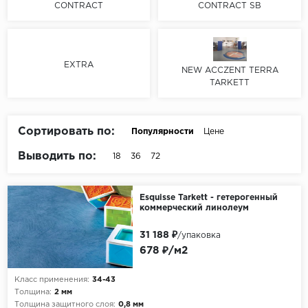
Серый
CONTRACT
CONTRACT SB
Бежевый
Дуб светлый
EXTRA
Коричневый
NEW ACCZENT TERRA
TARKETT
Страна
Австрия
Сортировать по:
Популярности
Цене
Бельгия
Выводить по:
18
36
72
Германия
Франция
Esquisse Tarkett - гетерогенный
коммерческий линолеум
31 188 ₽
/упаковка
678 ₽/м2
Класс применения:
34-43
Толщина:
2 мм
Толщина защитного слоя:
0,8 мм