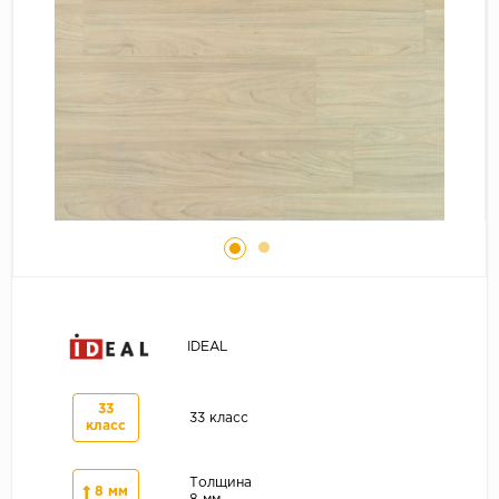
Серый
Бежевый
Дуб светлый
Коричневый
Страна
Австрия
Бельгия
Германия
Франция
IDEAL
33
33 класс
класс
Толщина
8 мм