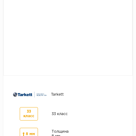
Серый
Бежевый
Дуб светлый
Коричневый
Страна
Австрия
Бельгия
Германия
Франция
Tarkett
33
33 класс
класс
Толщина
8 мм