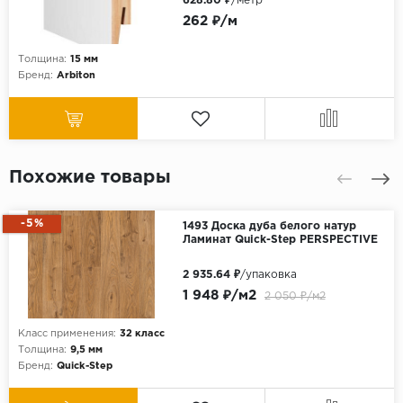
628.80 ₽
/метр
262 ₽/м
Толщина:
15 мм
Бренд:
Arbiton
Похожие товары
-5%
1493 Доска дуба белого натур
Ламинат Quick-Step PERSPECTIVE
2 935.64 ₽
/упаковка
1 948 ₽/м2
2 050 ₽/м2
Класс применения:
32 класс
Толщина:
9,5 мм
Бренд:
Quick-Step