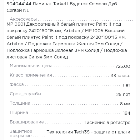
504044144 Ламинат Tarkett Вудсток Фэмели Дуб
Сегвей NL
Аксессуары
МР 0601 Декоративный белый плинтус Paint it под
покраску 2420*60*15 мм, Arbiton
/
МР 1005 Высокий
белый плинтус Paint it под покраску 2420*100*15 мм,
Arbiton
/
Подложка Гармошка Желтая 2мм Солид
/
Подложка Гармошка Зеленая 3мм Солид
/
Подложка
листовая Синяя 5мм Солид
Минимальная цена
725.00
Класс применения
33 класс
Фаска
нет
Срок_службы
25 лет
Толщина
8 мм
Ширина
194
Браширование
Тиснение в регистре
Защитное
Технология Tech3S - защита от влаги
покрытие