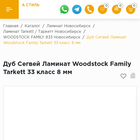
А СТИЛЬ
0
0
0
Назад
Назад
Главная
/
Каталог
/
Ламинат Новосибирск
/
Ламинат Tarkett / Таркетт Новосибирск
/
WOODSTOCK FAMILY 833 Новосибирск
/
Дуб Сегвей Ламинат
Бренды
Ламинат
Woodstock Family Tarkett 33 класс 8 мм
Kaindl
Паркетная доска
Krontex
Дуб Сегвей Ламинат Woodstock Family
Ковролин и ковровая плитка
Pergo
Tarkett 33 класс 8 мм
Quick Step
Плитка ПВХ
Класс
Линолеум
31 класс
Плинтус
32 класс
33 класс
Кварцевый ламинат SPC
Палитра
Подложка под паркет и ламинат